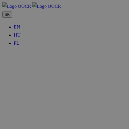
SK
EN
HU
PL