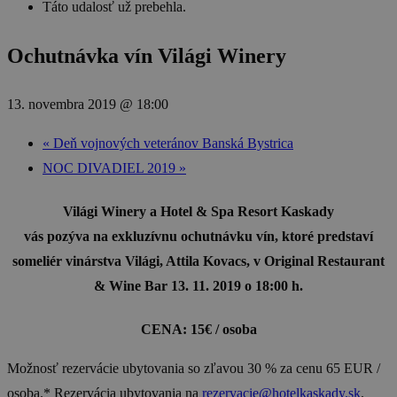
Táto udalosť už prebehla.
Ochutnávka vín Világi Winery
13. novembra 2019 @ 18:00
«
Deň vojnových veteránov Banská Bystrica
NOC DIVADIEL 2019
»
Világi Winery a Hotel & Spa Resort Kaskady
vás pozýva na exkluzívnu ochutnávku vín, ktoré predstaví
someliér vinárstva Világi, Attila Kovacs, v Original Restaurant
& Wine Bar 13. 11. 2019 o 18:00 h.
CENA: 15€ / osoba
Možnosť rezervácie ubytovania so zľavou 30 % za cenu 65 EUR /
osoba.* Rezervácia ubytovania na
rezervacie@hotelkaskady.sk
.