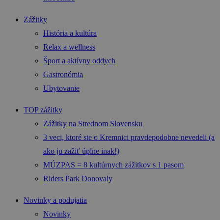
Zážitky
História a kultúra
Relax a wellness
Šport a aktívny oddych
Gastronómia
Ubytovanie
TOP zážitky
Zážitky na Strednom Slovensku
3 veci, ktoré ste o Kremnici pravdepodobne nevedeli (a
ako ju zažiť úplne inak!)
MÚZPAS = 8 kultúrnych zážitkov s 1 pasom
Riders Park Donovaly
Novinky a podujatia
Novinky