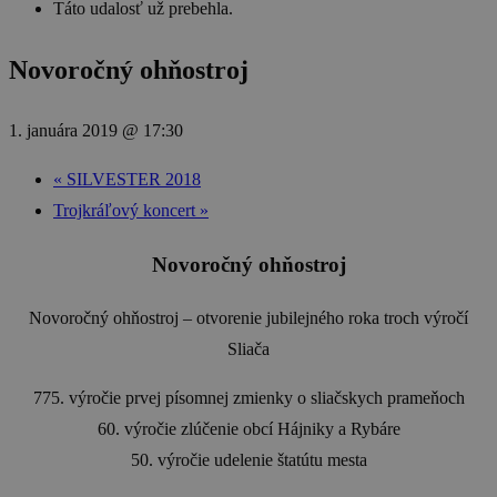
Táto udalosť už prebehla.
Novoročný ohňostroj
1. januára 2019 @ 17:30
«
SILVESTER 2018
Trojkráľový koncert
»
Novoročný ohňostroj
Novoročný ohňostroj – otvorenie jubilejného roka troch výročí
Sliača
775. výročie prvej písomnej zmienky o sliačskych prameňoch
60. výročie zlúčenie obcí Hájniky a Rybáre
50. výročie udelenie štatútu mesta