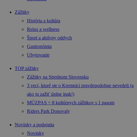
Zážitky
História a kultúra
Relax a wellness
Šport a aktívny oddych
Gastronómia
Ubytovanie
TOP zážitky
Zážitky na Strednom Slovensku
3 veci, ktoré ste o Kremnici pravdepodobne nevedeli (a
ako ju zažiť úplne inak!)
MÚZPAS = 8 kultúrnych zážitkov s 1 pasom
Riders Park Donovaly
Novinky a podujatia
Novinky