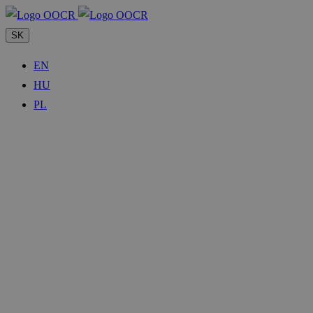
SK
EN
HU
PL