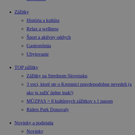
Zážitky
História a kultúra
Relax a wellness
Šport a aktívny oddych
Gastronómia
Ubytovanie
TOP zážitky
Zážitky na Strednom Slovensku
3 veci, ktoré ste o Kremnici pravdepodobne nevedeli (a
ako ju zažiť úplne inak!)
MÚZPAS = 8 kultúrnych zážitkov s 1 pasom
Riders Park Donovaly
Novinky a podujatia
Novinky