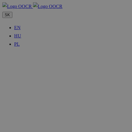
SK
EN
HU
PL