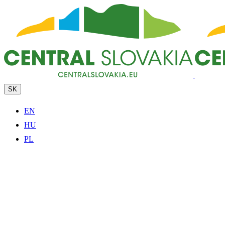
SK
EN
HU
PL