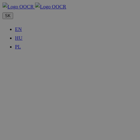
SK
EN
HU
PL