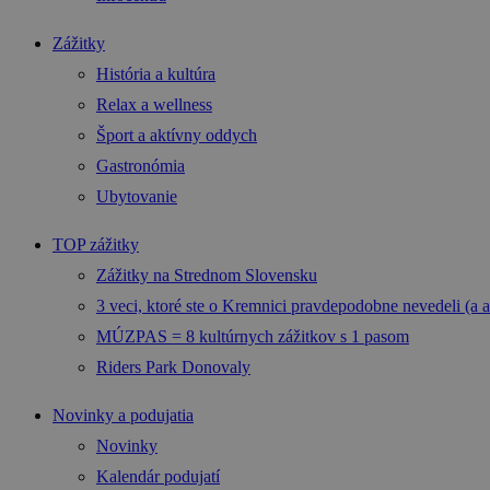
Zážitky
História a kultúra
Relax a wellness
Šport a aktívny oddych
Gastronómia
Ubytovanie
TOP zážitky
Zážitky na Strednom Slovensku
3 veci, ktoré ste o Kremnici pravdepodobne nevedeli (a a
MÚZPAS = 8 kultúrnych zážitkov s 1 pasom
Riders Park Donovaly
Novinky a podujatia
Novinky
Kalendár podujatí