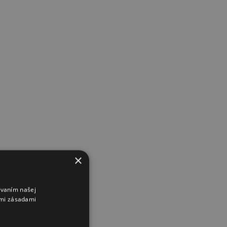
×
ívaním našej
imi zásadami