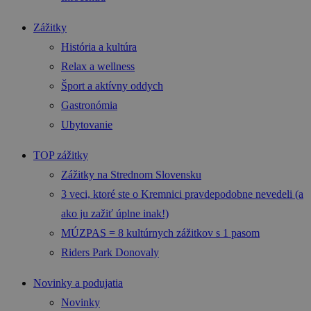
Zážitky
História a kultúra
Relax a wellness
Šport a aktívny oddych
Gastronómia
Ubytovanie
TOP zážitky
Zážitky na Strednom Slovensku
3 veci, ktoré ste o Kremnici pravdepodobne nevedeli (a
ako ju zažiť úplne inak!)
MÚZPAS = 8 kultúrnych zážitkov s 1 pasom
Riders Park Donovaly
Novinky a podujatia
Novinky