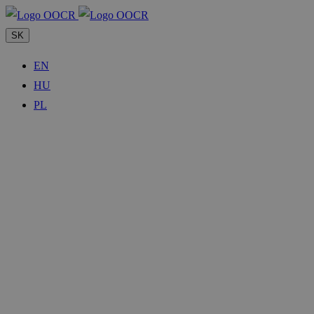
SK
EN
HU
PL