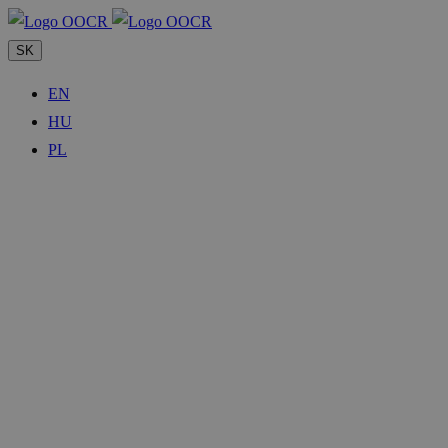
SK
EN
HU
PL