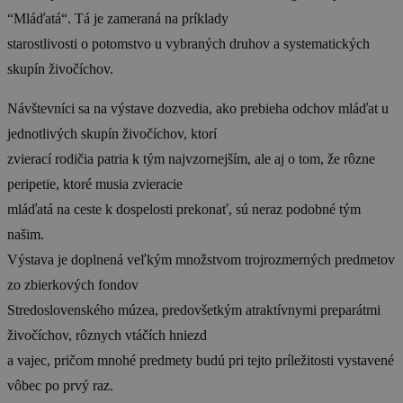
“Mláďatá“. Tá je zameraná na príklady
starostlivosti o potomstvo u vybraných druhov a systematických
skupín živočíchov.
Návštevníci sa na výstave dozvedia, ako prebieha odchov mláďat u
jednotlivých skupín živočíchov, ktorí
zvierací rodičia patria k tým najvzornejším, ale aj o tom, že rôzne
peripetie, ktoré musia zvieracie
mláďatá na ceste k dospelosti prekonať, sú neraz podobné tým
našim.
Výstava je doplnená veľkým množstvom trojrozmerných predmetov
zo zbierkových fondov
Stredoslovenského múzea, predovšetkým atraktívnymi preparátmi
živočíchov, rôznych vtáčích hniezd
a vajec, pričom mnohé predmety budú pri tejto príležitosti vystavené
vôbec po prvý raz.