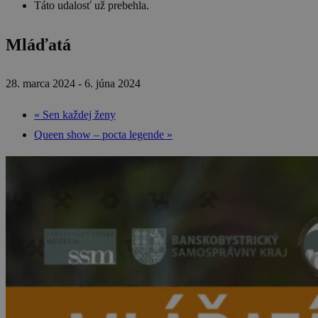
Táto udalosť už prebehla.
Mláďatá
28. marca 2024
-
6. júna 2024
«
Sen každej ženy
Queen show – pocta legende
»