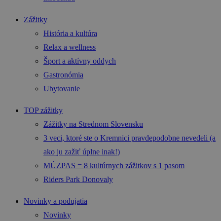
Zážitky
História a kultúra
Relax a wellness
Šport a aktívny oddych
Gastronómia
Ubytovanie
TOP zážitky
Zážitky na Strednom Slovensku
3 veci, ktoré ste o Kremnici pravdepodobne nevedeli (a
ako ju zažiť úplne inak!)
MÚZPAS = 8 kultúrnych zážitkov s 1 pasom
Riders Park Donovaly
Novinky a podujatia
Novinky