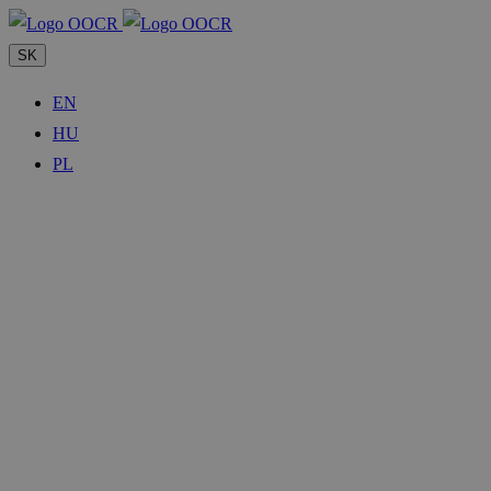
SK
EN
HU
PL