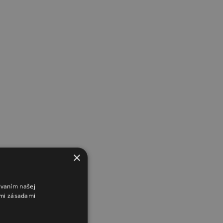
×
ívaním našej
imi zásadami