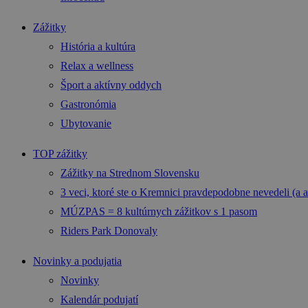
Zážitky
História a kultúra
Relax a wellness
Šport a aktívny oddych
Gastronómia
Ubytovanie
TOP zážitky
Zážitky na Strednom Slovensku
3 veci, ktoré ste o Kremnici pravdepodobne nevedeli (a a
MÚZPAS = 8 kultúrnych zážitkov s 1 pasom
Riders Park Donovaly
Novinky a podujatia
Novinky
Kalendár podujatí