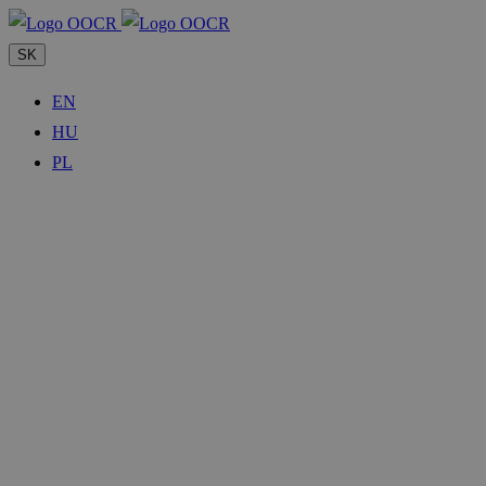
SK
EN
HU
PL