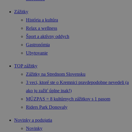
Zážitky
História a kultúra
Relax a wellness
Šport a aktívny oddych
Gastronómia
Ubytovanie
TOP zážitky
Zážitky na Strednom Slovensku
3 veci, ktoré ste o Kremnici pravdepodobne nevedeli (a
ako ju zažiť úplne inak!)
MÚZPAS = 8 kultúrnych zážitkov s 1 pasom
Riders Park Donovaly
Novinky a podujatia
Novinky