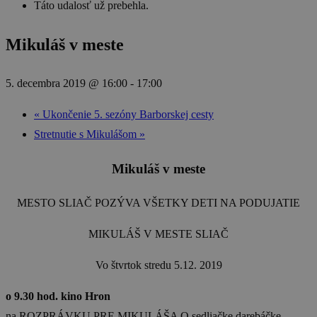
Táto udalosť už prebehla.
Mikuláš v meste
5. decembra 2019 @ 16:00
-
17:00
«
Ukončenie 5. sezóny Barborskej cesty
Stretnutie s Mikulášom
»
Mikuláš v meste
MESTO SLIAČ POZÝVA VŠETKY DETI NA PODUJATIE
MIKULÁŠ V MESTE SLIAČ
Vo štvrtok stredu 5.12. 2019
o 9.30 hod. kino Hron
na ROZPRÁVKU PRE MIKULÁŠA O sedliačke darebáčke