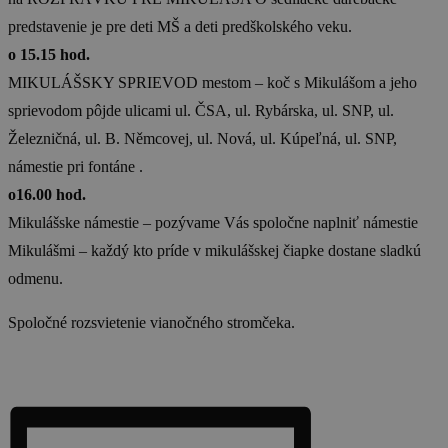
predstavenie je pre deti MŠ a deti predškolského veku.
o 15.15 hod.
MIKULÁŠSKY SPRIEVOD mestom – koč s Mikulášom a jeho
sprievodom pôjde ulicami ul. ČSA, ul. Rybárska, ul. SNP, ul.
Železničná, ul. B. Němcovej, ul. Nová, ul. Kúpeľná, ul. SNP,
námestie pri fontáne .
o16.00 hod.
Mikulášske námestie – pozývame Vás spoločne naplniť námestie
Mikulášmi – každý kto príde v mikulášskej čiapke dostane sladkú
odmenu.
Spoločné rozsvietenie vianočného stromčeka.