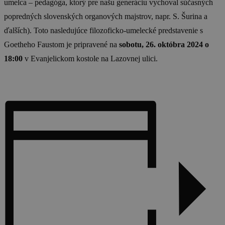
umelca – pedagóga, ktorý pre našu generáciu vychoval súčasných
popredných slovenských organových majstrov, napr. S. Šurina a
ďalších). Toto nasledujúce filozoficko-umelecké predstavenie s
Goetheho Faustom je pripravené na
sobotu, 26. októbra 2024 o
18:00
v Evanjelickom kostole na Lazovnej ulici.