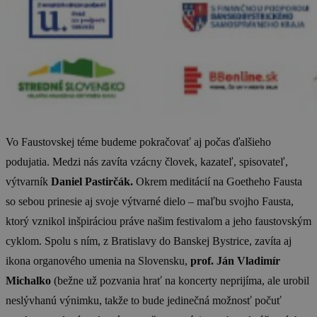
Vo Faustovskej téme budeme pokračovať aj počas ďalšieho
podujatia. Medzi nás zavíta vzácny človek, kazateľ, spisovateľ,
výtvarník
Daniel Pastirčák.
Okrem meditácií na Goetheho Fausta
so sebou prinesie aj svoje výtvarné dielo – maľbu svojho Fausta,
ktorý vznikol inšpiráciou práve našim festivalom a jeho faustovským
cyklom. Spolu s ním, z Bratislavy do Banskej Bystrice, zavíta aj
ikona organového umenia na Slovensku,
prof. Ján Vladimír
Michalko
(bežne už pozvania hrať na koncerty neprijíma, ale urobil
neslývhanú výnimku, takže to bude jedinečná možnosť počuť