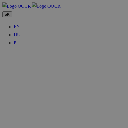
SK
EN
HU
PL