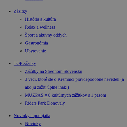
Zážitky
História a kultúra
Relax a wellness
Šport a aktívny oddych
Gastronómia
Ubytovanie
TOP zážitky
Zážitky na Strednom Slovensku
3 veci, ktoré ste o Kremnici pravdepodobne nevedeli (a
ako ju zažiť úplne inak!)
MÚZPAS = 8 kultúrnych zážitkov s 1 pasom
Riders Park Donovaly
Novinky a podujatia
Novinky