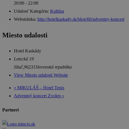
20:00 - 22:00
Udalosť Kategória:
Kultúra
Webstránka:
http://hotelkaskady.sk/blog/60/adventny-koncert
Miesto udalosti
Hotel Kaskády
Letecká 19
Sliač
,
96231
Slovenská republika
View Miesto udalosti Website
«
MIKULÁŠ – Hotel Tenis
Adventný koncert Zvolen
»
Partneri