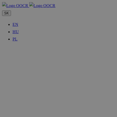
SK
EN
HU
PL