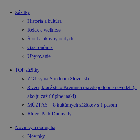
Zážitky
História a kultúra
Relax a wellness
Šport a aktívny oddych
Gastronómia
Ubytovanie
TOP zážitky
Zážitky na Strednom Slovensku
3 veci, ktoré ste o Kremnici pravdepodobne nevedeli (a
ako ju zažiť úplne inak!)
MÚZPAS = 8 kultúrnych zážitkov s 1 pasom
Riders Park Donovaly
Novinky a podujatia
Novinky