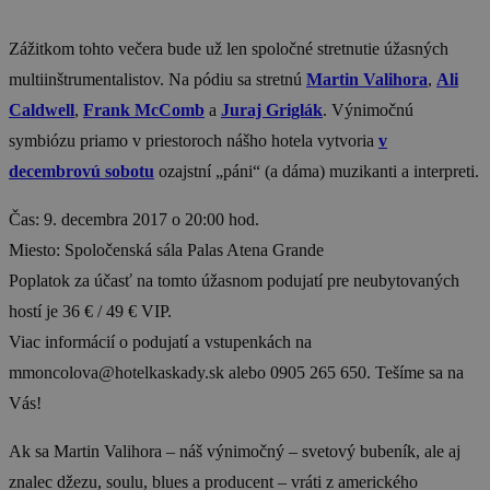
Zážitkom tohto večera bude už len spoločné stretnutie úžasných
multiinštrumentalistov. Na pódiu sa stretnú
Martin Valihora
,
Ali
Caldwell
,
Frank McComb
a
Juraj Griglák
. Výnimočnú
symbiózu priamo v priestoroch nášho hotela vytvoria
v
decembrovú sobotu
ozajstní „páni“ (a dáma) muzikanti a interpreti.
Čas: 9. decembra 2017 o 20:00 hod.
Miesto: Spoločenská sála Palas Atena Grande
Poplatok za účasť na tomto úžasnom podujatí pre neubytovaných
hostí je 36 € / 49 € VIP.
Viac informácií o podujatí a vstupenkách na
mmoncolova@hotelkaskady.sk alebo 0905 265 650. Tešíme sa na
Vás!
Ak sa
Martin Valihora
– náš výnimočný – svetový bubeník, ale aj
znalec džezu, soulu, blues a producent – vráti z amerického