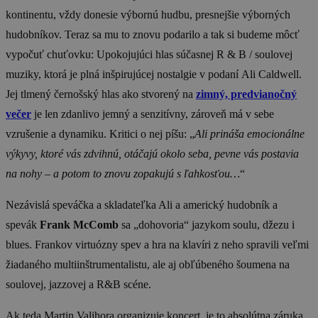
kontinentu, vždy donesie výbornú hudbu, presnejšie výborných
hudobníkov. Teraz sa mu to znovu podarilo a tak si budeme môcť
vypočuť chuťovku: Upokojujúci hlas súčasnej R & B / soulovej
muziky, ktorá je plná inšpirujúcej nostalgie v podaní
Ali Caldwell
.
Jej tlmený černošský hlas ako stvorený na
zimný, predvianočný
večer
je len zdanlivo jemný a senzitívny, zároveň má v sebe
vzrušenie a dynamiku. Kritici o nej píšu: „
Ali prináša emocionálne
výkyvy, ktoré vás zdvihnú, otáčajú okolo seba, pevne vás postavia
na nohy – a potom to znovu zopakujú s ľahkosťou…
“
Nezávislá speváčka a skladateľka Ali a americký hudobník a
spevák
Frank McComb
sa „dohovoria“ jazykom soulu, džezu i
blues. Frankov virtuózny spev a hra na klavíri z neho spravili veľmi
žiadaného multiinštrumen­talistu, ale aj obľúbeného šoumena na
soulovej, jazzovej a R&B scéne.
Ak teda Martin Valihora organizuje koncert, je to absolútna záruka