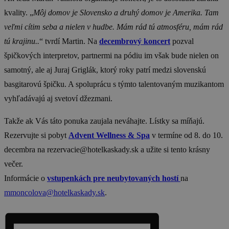
kvality. „
Môj domov je Slovensko a druhý domov je Amerika. Tam
veľmi cítim seba a nielen v hudbe. Mám rád tú atmosféru, mám rád
tú krajinu..
“ tvrdí Martin. Na
decembrový koncert
pozval
špičkových interpretov, partnermi na pódiu im však bude nielen on
samotný, ale aj Juraj Griglák, ktorý roky patrí medzi slovenskú
basgitarovú špičku. A spoluprácu s týmto talentovaným muzikantom
vyhľadávajú aj svetoví džezmani.
Takže ak Vás táto ponuka zaujala neváhajte. Lístky sa míňajú.
Rezervujte si pobyt
Advent Wellness & Spa
v termíne od 8. do 10.
decembra na rezervacie@hotelkaskady.sk a užite si tento krásny
večer.
Informácie o
vstupenkách pre neubytovaných hostí
na
mmoncolova@hotelkaskady.sk
.