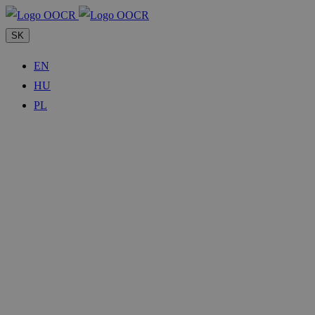
SK
EN
HU
PL