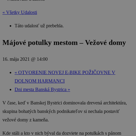
« Všetky Udalosti
Táto udalosť už prebehla.
Májové potulky mestom – Vežové domy
16. mája 2021 @ 14:00
«
OTVORENIE NOVEJ E-BIKE POŽIČOVNE V
DOLNOM HARMANCI
Dni mesta Banská Bystrica
»
V čase, keď v Banskej Bystrici dominovala drevená architektúra,
skupina bohatých banských podnikateľov si nechala postaviť
vežové domy z kameňa.
Kde stáli a kto v nich býval da dozviete na potulkách s pánom