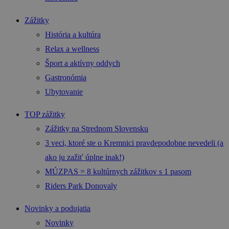
Zážitky
História a kultúra
Relax a wellness
Šport a aktívny oddych
Gastronómia
Ubytovanie
TOP zážitky
Zážitky na Strednom Slovensku
3 veci, ktoré ste o Kremnici pravdepodobne nevedeli (a
ako ju zažiť úplne inak!)
MÚZPAS = 8 kultúrnych zážitkov s 1 pasom
Riders Park Donovaly
Novinky a podujatia
Novinky