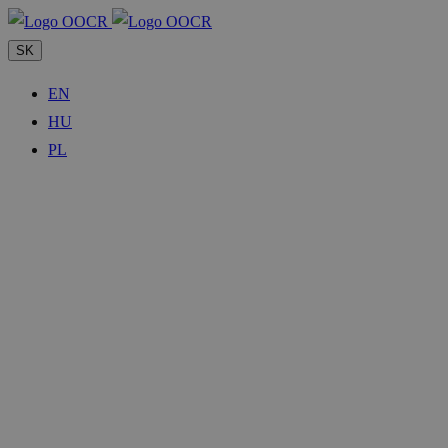
SK
EN
HU
PL