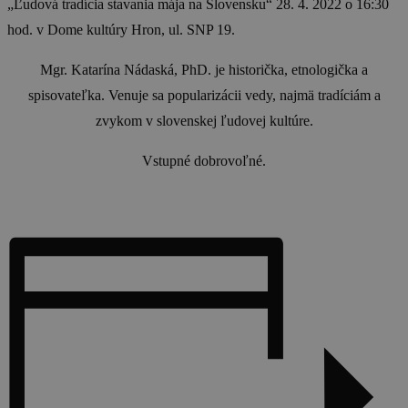
„Ľudová tradícia stavania mája na Slovensku“ 28. 4. 2022 o 16:30
hod. v Dome kultúry Hron, ul. SNP 19.
Mgr. Katarína Nádaská, PhD. je historička, etnologička a
spisovateľka. Venuje sa popularizácii vedy, najmä tradíciám a
zvykom v slovenskej ľudovej kultúre.
Vstupné dobrovoľné.