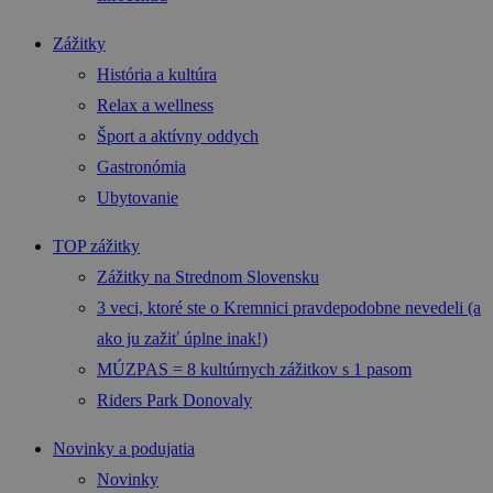
Zážitky
História a kultúra
Relax a wellness
Šport a aktívny oddych
Gastronómia
Ubytovanie
TOP zážitky
Zážitky na Strednom Slovensku
3 veci, ktoré ste o Kremnici pravdepodobne nevedeli (a
ako ju zažiť úplne inak!)
MÚZPAS = 8 kultúrnych zážitkov s 1 pasom
Riders Park Donovaly
Novinky a podujatia
Novinky