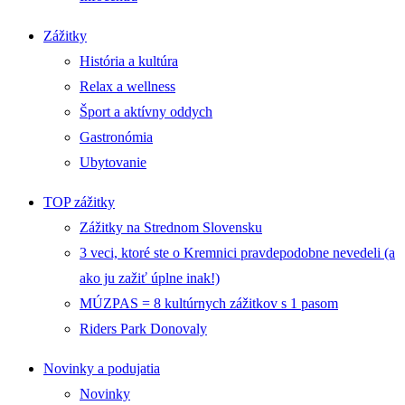
Zážitky
História a kultúra
Relax a wellness
Šport a aktívny oddych
Gastronómia
Ubytovanie
TOP zážitky
Zážitky na Strednom Slovensku
3 veci, ktoré ste o Kremnici pravdepodobne nevedeli (a
ako ju zažiť úplne inak!)
MÚZPAS = 8 kultúrnych zážitkov s 1 pasom
Riders Park Donovaly
Novinky a podujatia
Novinky