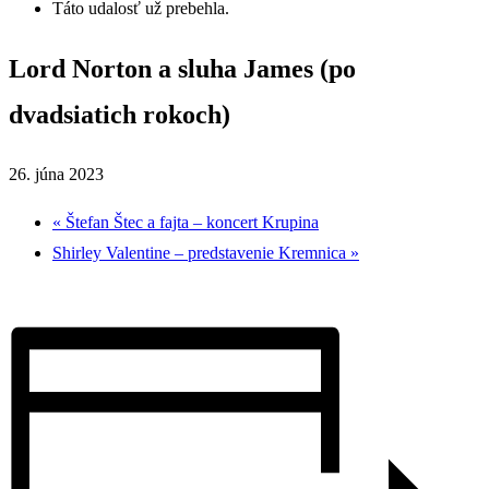
Táto udalosť už prebehla.
Lord Norton a sluha James (po
dvadsiatich rokoch)
26. júna 2023
«
Štefan Štec a fajta – koncert Krupina
Shirley Valentine – predstavenie Kremnica
»