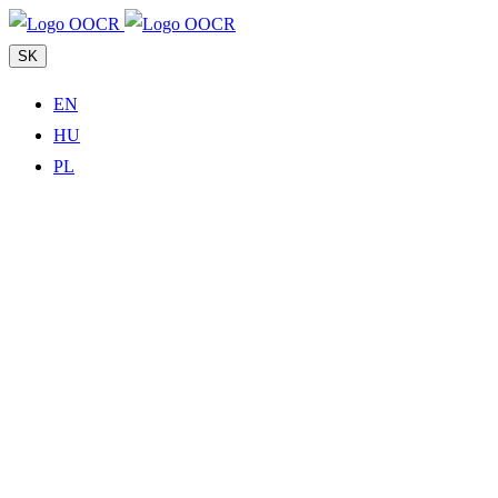
SK
EN
HU
PL