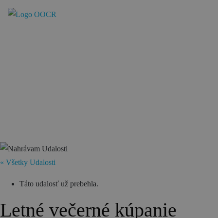
Región
Banská Bystrica
Zvolen
Kremnica
Krupina
Infocentrá
Zážitky
« Všetky Udalosti
História a kultúra
Táto udalosť už prebehla.
Relax a wellness
Letné večerné kúpanie
Šport a aktívny oddych