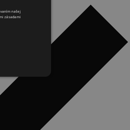
ívaním našej
imi zásadami