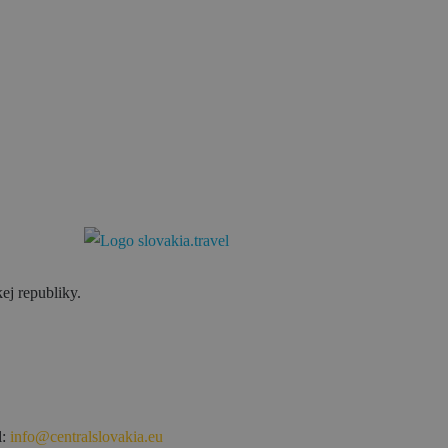
ej republiky.
l:
info@centralslovakia.eu