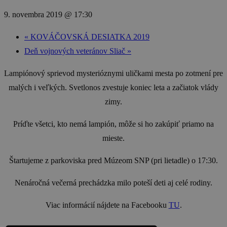
9. novembra 2019 @ 17:30
«
KOVÁČOVSKÁ DESIATKA 2019
Deň vojnových veteránov Sliač
»
Lampiónový sprievod mysterióznymi uličkami mesta po zotmení pre
malých i veľkých. Svetlonos zvestuje koniec leta a začiatok vlády
zimy.
Príďte všetci, kto nemá lampión, môže si ho zakúpiť priamo na
mieste.
Štartujeme z parkoviska pred Múzeom SNP (pri lietadle) o 17:30.
Nenáročná večerná prechádzka milo poteší deti aj celé rodiny.
Viac informácií nájdete na Facebooku
TU
.