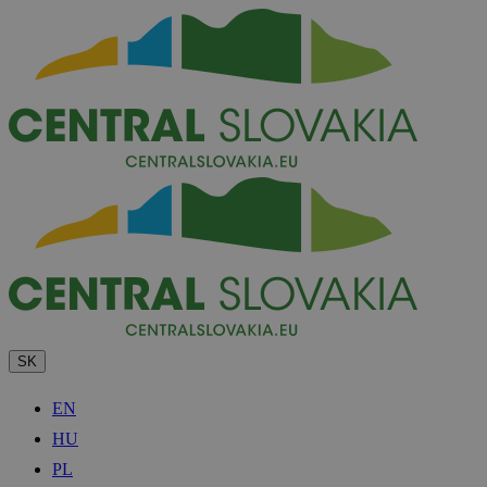
SK
EN
HU
PL