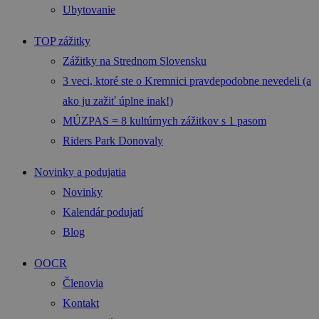
Ubytovanie
TOP zážitky
Zážitky na Strednom Slovensku
3 veci, ktoré ste o Kremnici pravdepodobne nevedeli (a
ako ju zažiť úplne inak!)
MÚZPAS = 8 kultúrnych zážitkov s 1 pasom
Riders Park Donovaly
Novinky a podujatia
Novinky
Kalendár podujatí
Blog
OOCR
Členovia
Kontakt