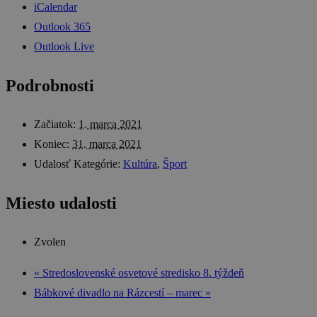
iCalendar
Outlook 365
Outlook Live
Podrobnosti
Začiatok:
1. marca 2021
Koniec:
31. marca 2021
Udalosť Kategórie:
Kultúra
,
Šport
Miesto udalosti
Zvolen
«
Stredoslovenské osvetové stredisko 8. týždeň
Bábkové divadlo na Rázcestí – marec
»