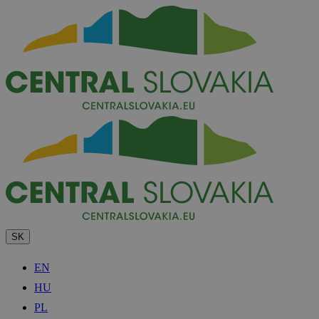
SK
EN
HU
PL