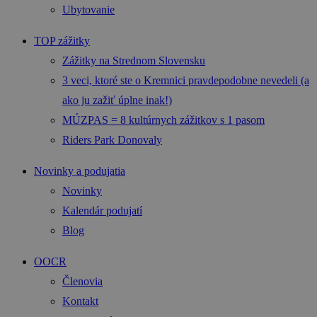
Ubytovanie
TOP zážitky
Zážitky na Strednom Slovensku
3 veci, ktoré ste o Kremnici pravdepodobne nevedeli (a
ako ju zažiť úplne inak!)
MÚZPAS = 8 kultúrnych zážitkov s 1 pasom
Riders Park Donovaly
Novinky a podujatia
Novinky
Kalendár podujatí
Blog
OOCR
Členovia
Kontakt