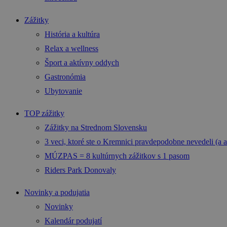
Zážitky
História a kultúra
Relax a wellness
Šport a aktívny oddych
Gastronómia
Ubytovanie
TOP zážitky
Zážitky na Strednom Slovensku
3 veci, ktoré ste o Kremnici pravdepodobne nevedeli (a a
MÚZPAS = 8 kultúrnych zážitkov s 1 pasom
Riders Park Donovaly
Novinky a podujatia
Novinky
Kalendár podujatí