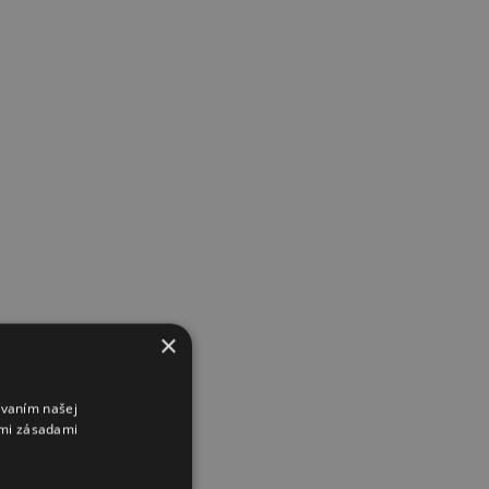
×
ívaním našej
imi zásadami