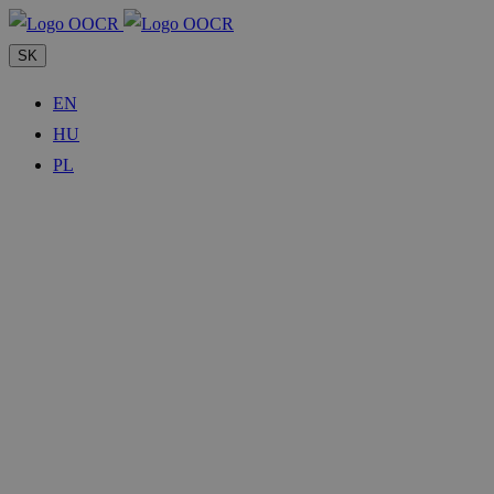
SK
EN
HU
PL