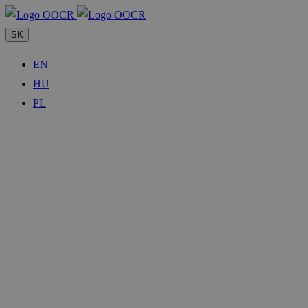
SK
EN
HU
PL