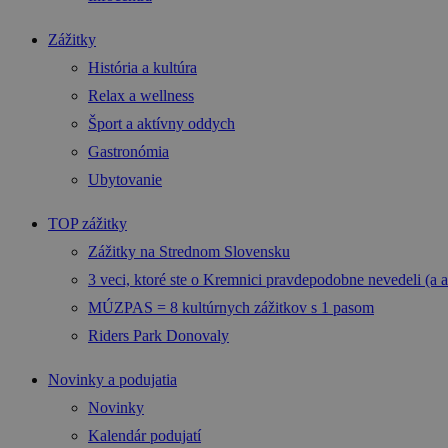
Zážitky
História a kultúra
Relax a wellness
Šport a aktívny oddych
Gastronómia
Ubytovanie
TOP zážitky
Zážitky na Strednom Slovensku
3 veci, ktoré ste o Kremnici pravdepodobne nevedeli (a a
MÚZPAS = 8 kultúrnych zážitkov s 1 pasom
Riders Park Donovaly
Novinky a podujatia
Novinky
Kalendár podujatí