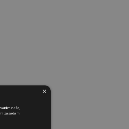
×
ívaním našej
imi zásadami