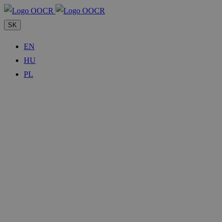
SK
EN
HU
PL