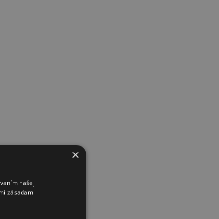
×
ívaním našej
imi zásadami