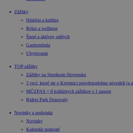
Zážitky
História a kultúra
Relax a wellness
Šport a aktívny oddych
Gastronómia
Ubytovanie
TOP zážitky
Zážitky na Strednom Slovensku
3 veci, ktoré ste o Kremnici pravdepodobne nevedeli (a a
MÚZPAS = 8 kultúrnych zážitkov s 1 pasom
Riders Park Donovaly
Novinky a podujatia
Novinky
Kalendár podujatí