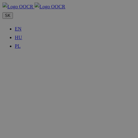
SK
EN
HU
PL