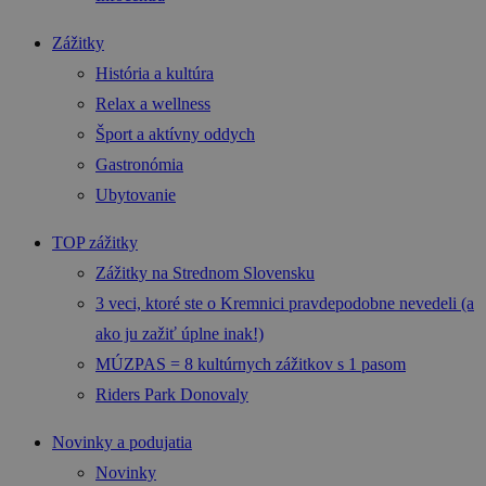
Zážitky
História a kultúra
Relax a wellness
Šport a aktívny oddych
Gastronómia
Ubytovanie
TOP zážitky
Zážitky na Strednom Slovensku
3 veci, ktoré ste o Kremnici pravdepodobne nevedeli (a
ako ju zažiť úplne inak!)
MÚZPAS = 8 kultúrnych zážitkov s 1 pasom
Riders Park Donovaly
Novinky a podujatia
Novinky