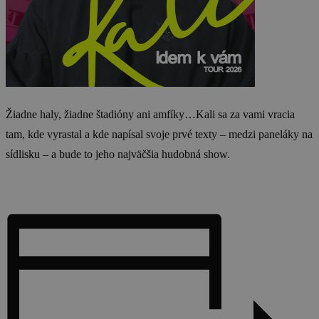
Žiadne haly, žiadne štadióny ani amfíky…Kali sa za vami vracia
tam, kde vyrastal a kde napísal svoje prvé texty – medzi paneláky na
sídlisku – a bude to jeho najväčšia hudobná show.