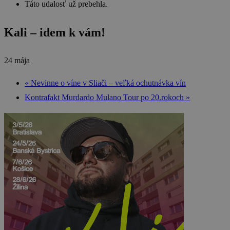
Táto udalosť už prebehla.
Kali – idem k vám!
24 mája
«
Nevinne o víne v Sliači – veľká ochutnávka vín
Kontrafakt Murdardo Mulano Tour po 20.rokoch
»