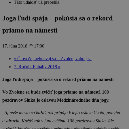
Táto udalosť už prebehla.
Joga ľudí spája – pokúsia sa o rekord
priamo na námestí
17. júna 2018 @ 17:00
«
Človeče, nehnevaj sa – Zvolen, zahraj sa
7. Ročník Fubaby 2018
»
Joga ľudí spája – pokúsia sa o rekord priamo na námestí
Vo Zvolene sa bude cvičiť joga priamo na námestí. 108
pozdravov Slnka je oslavou Medzinárodného dňa jogy.
„
Aj naše mesto sa každý rok pripája k tejto oslave života, pohybu
a zdravia. Každý rok v júni cvičíme 108 pozdravov Slnka. Ide
o rituál, ktorým sa zvyčajne pripomína ukončenie nejakého cyklu,