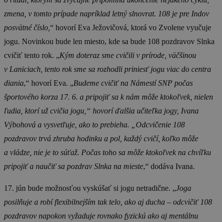
zmena, v tomto prípade napríklad letný slnovrat. 108 je pre Indov
posvätné číslo,
“ hovorí Eva Ježovičová, ktorá vo Zvolene vyučuje
jogu. Novinkou bude len miesto, kde sa bude 108 pozdravov Slnka
cvičiť tento rok. „
Kým doteraz sme cvičili v prírode, väčšinou
v Laniciach, tento rok sme sa rozhodli priniesť jogu viac do centra
diania
,“ hovorí Eva. „
Budeme cvičiť na Námestí SNP počas
športového korza 17. 6. a pripojiť sa k nám môže ktokoľvek, nielen
ľudia, ktorí už cvičia jogu,“ hovorí ďalšia učiteľka jogy, Ivana
Výbohová a vysvetľuje, ako to prebieha. „Odcvičenie 108
pozdravov trvá zhruba hodinku a pol, každý cvičí, koľko môže
a vládze, nie je to súťaž. Počas toho sa môže ktokoľvek na chvíľku
pripojiť a naučiť sa pozdrav Slnka na mieste
,“ dodáva Ivana.
17. jún bude možnosťou vyskúšať si jogu netradične. „
Joga
posilňuje a robí flexibilnejším tak telo, ako aj ducha – odcvičiť 108
pozdravov napokon vyžaduje rovnako fyzickú ako aj mentálnu