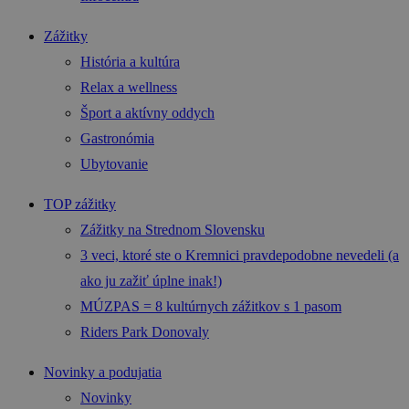
Zážitky
História a kultúra
Relax a wellness
Šport a aktívny oddych
Gastronómia
Ubytovanie
TOP zážitky
Zážitky na Strednom Slovensku
3 veci, ktoré ste o Kremnici pravdepodobne nevedeli (a
ako ju zažiť úplne inak!)
MÚZPAS = 8 kultúrnych zážitkov s 1 pasom
Riders Park Donovaly
Novinky a podujatia
Novinky