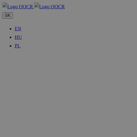
SK
EN
HU
PL