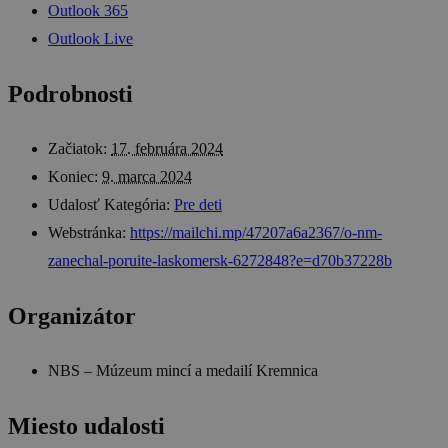
Outlook 365
Outlook Live
Podrobnosti
Začiatok:
17. februára 2024
Koniec:
9. marca 2024
Udalosť Kategória:
Pre deti
Webstránka:
https://mailchi.mp/47207a6a2367/o-nm-
zanechal-poruite-laskomersk-6272848?e=d70b37228b
Organizátor
NBS – Múzeum mincí a medailí Kremnica
Miesto udalosti