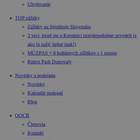
Ubytovanie
TOP zážitky
Zážitky na Strednom Slovensku
3 veci, ktoré ste o Kremnici pravdepodobne nevedeli (a
ako ju zažiť úplne inak!)
MÚZPAS = 8 kultúrnych zážitkov s 1 pasom
Riders Park Donovaly
Novinky a podujatia
Novinky
Kalendár podujatí
Blog
OOCR
Členovia
Kontakt