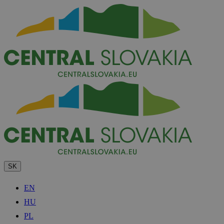
SK
EN
HU
PL