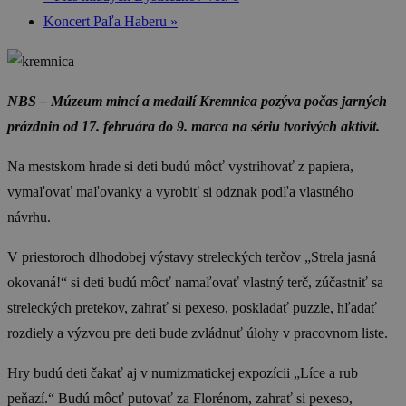
Koncert Paľa Haberu
»
NBS – Múzeum mincí a medailí Kremnica pozýva počas jarných
prázdnin od 17. februára do 9. marca na sériu tvorivých aktivít.
Na mestskom hrade si deti budú môcť vystrihovať z papiera,
vymaľovať maľovanky a vyrobiť si odznak podľa vlastného
návrhu.
V priestoroch dlhodobej výstavy streleckých terčov „Strela jasná
okovaná!“ si deti budú môcť namaľovať vlastný terč, zúčastniť sa
streleckých pretekov, zahrať si pexeso, poskladať puzzle, hľadať
rozdiely a výzvou pre deti bude zvládnuť úlohy v pracovnom liste.
Hry budú deti čakať aj v numizmatickej expozícii „Líce a rub
peňazí.“ Budú môcť putovať za Florénom, zahrať si pexeso,