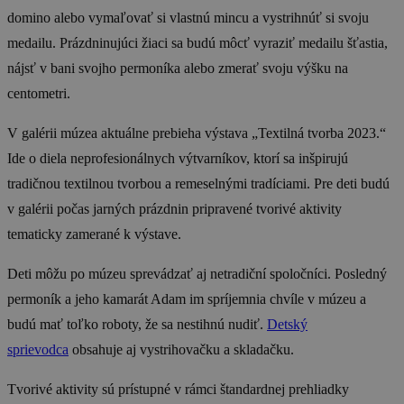
domino alebo vymaľovať si vlastnú mincu a vystrihnúť si svoju
medailu. Prázdninujúci žiaci sa budú môcť vyraziť medailu šťastia,
nájsť v bani svojho permoníka alebo zmerať svoju výšku na
centometri.
V galérii múzea aktuálne prebieha výstava „Textilná tvorba 2023.“
Ide o diela neprofesionálnych výtvarníkov, ktorí sa inšpirujú
tradičnou textilnou tvorbou a remeselnými tradíciami. Pre deti budú
v galérii počas jarných prázdnin pripravené tvorivé aktivity
tematicky zamerané k výstave.
Deti môžu po múzeu sprevádzať aj netradiční spoločníci. Posledný
permoník a jeho kamarát Adam im spríjemnia chvíle v múzeu a
budú mať toľko roboty, že sa nestihnú nudiť.
Detský
sprievodca
obsahuje aj vystrihovačku a skladačku.
Tvorivé aktivity sú prístupné v rámci štandardnej prehliadky