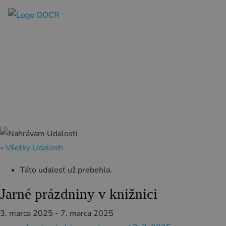
SK
REZERVÁCIA ZÁŽITKOV
Región
Banská Bystrica
Zvolen
« Všetky Udalosti
Kremnica
Krupina
Táto udalosť už prebehla.
Infocentrá
Jarné prázdniny v knižnici
3. marca 2025
-
7. marca 2025