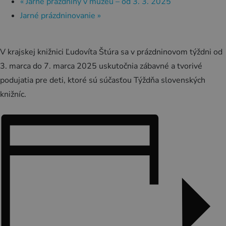
Zážitky
«
Jarné prázdniny v múzeu – od 3. 3. 2025
Jarné prázdninovanie
»
História a kultúra
Relax a wellness
V krajskej knižnici Ľudovíta Štúra sa v prázdninovom týždni od
Šport a aktívny oddych
3. marca do 7. marca 2025 uskutočnia zábavné a tvorivé
Gastronómia
podujatia pre deti, ktoré sú súčasťou Týždňa slovenských
knižníc.
Ubytovanie
TOP zážitky
Zážitky na Strednom Slovensku
3 veci, ktoré ste o Kremnici pravdepodobne
nevedeli (a ako ju zažiť úplne inak!)
MÚZPAS = 8 kultúrnych zážitkov s 1 pasom
Riders Park Donovaly