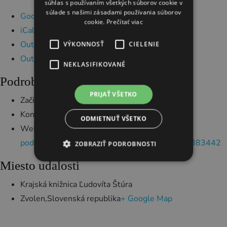
súhlas s používaním všetkých súborov cookie v
súlade s našimi zásadami používania súborov
Google Kalendár
cookie.
Prečítať viac
iCalendar
Outlook 365
VÝKONNOSŤ
CIELENIE
Outlook Live
NEKLASIFIKOVANÉ
Podrobnosti
PRIJAŤ VŠETKO
Začiatok:
3. marca 2025
Koniec:
7. marca 2025
ODMIETNUŤ VŠETKO
Webstránka:
https://www.kskls.sk/aktualne-
podujatia/mid/383442/ma0/155012/.html#m_383442
ZOBRAZIŤ PODROBNOSTI
Miesto udalosti
Krajská knižnica Ľudovíta Štúra
Zvolen
,
Slovenská republika
+ Google Map