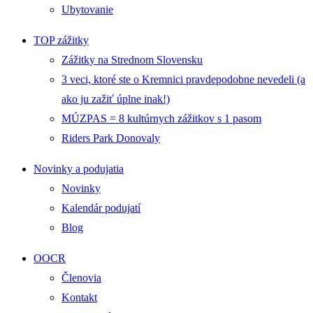
Ubytovanie
TOP zážitky
Zážitky na Strednom Slovensku
3 veci, ktoré ste o Kremnici pravdepodobne nevedeli (a
ako ju zažiť úplne inak!)
MÚZPAS = 8 kultúrnych zážitkov s 1 pasom
Riders Park Donovaly
Novinky a podujatia
Novinky
Kalendár podujatí
Blog
OOCR
Členovia
Kontakt