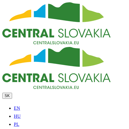
SK
EN
HU
PL