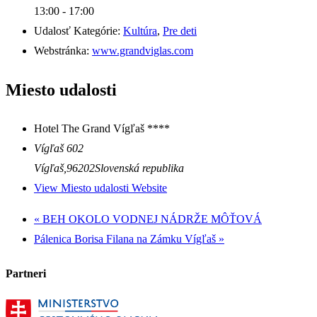
13:00 - 17:00
Udalosť Kategórie:
Kultúra
,
Pre deti
Webstránka:
www.grandviglas.com
Miesto udalosti
Hotel The Grand Vígľaš ****
Vígľaš 602
Vígľaš
,
96202
Slovenská republika
View Miesto udalosti Website
«
BEH OKOLO VODNEJ NÁDRŽE MÔŤOVÁ
Pálenica Borisa Filana na Zámku Vígľaš
»
Partneri