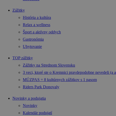
Zážitky
História a kultúra
Relax a wellness
Šport a aktívny oddych
Gastronómia
Ubytovanie
TOP zážitky
Zážitky na Strednom Slovensku
3 veci, ktoré ste o Kremnici pravdepodobne nevedeli (a a
MÚZPAS = 8 kultúrnych zážitkov s 1 pasom
Riders Park Donovaly
Novinky a podujatia
Novinky
Kalendár podujatí