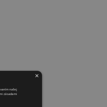
×
ívaním našej
imi zásadami