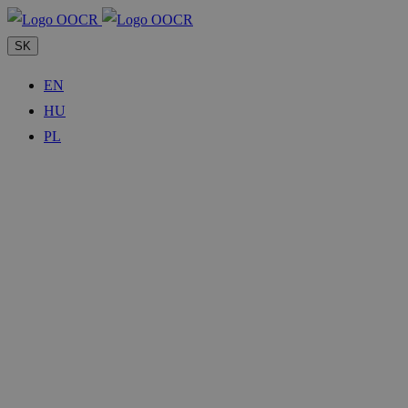
SK
EN
HU
PL