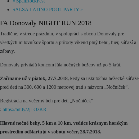
Zážitky
«
ŠpaňRockFest
SALSA LATINO POOL PARTY
»
História a kultúra
FA Donovaly NIGHT RUN 2018
Relax a wellness
Tradične, v strede prázdnin, v spolupráci s obcou Donovaly pre
Šport a aktívny oddych
všetkých milovníkov športu a prírody víkend plný behu, hier, súťaží a
Gastronómia
zábavy.
Ubytovanie
Donovaly privítajú koncom júla nočných bežcov už po 5 krát.
TOP zážitky
Začíname už v piatok, 27.7.2018
, kedy sa uskutočnia bežecké súťaže
Zážitky na Strednom Slovensku
pred deti na 300, 600 a 1200 metrovej trati s názvom „Nočníček“.
3 veci, ktoré ste o Kremnici pravdepodobne
Registrácia na večerný beh pre deti „Nočníček“
nevedeli (a ako ju zažiť úplne inak!)
:
https://bit.ly/2jTOzKR
MÚZPAS = 8 kultúrnych zážitkov s 1 pasom
Hlavné nočné behy, 5 km a 10 km, vedúce krásnym horským
Riders Park Donovaly
prostredím odštartujú v sobotu večer, 28.7.2018.