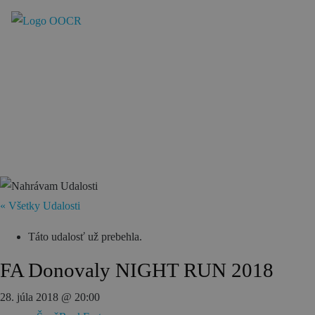
SK
REZERVÁCIA ZÁŽITKOV
Región
Banská Bystrica
Zvolen
« Všetky Udalosti
Kremnica
Krupina
Táto udalosť už prebehla.
Infocentrá
FA Donovaly NIGHT RUN 2018
28. júla 2018 @ 20:00