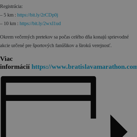
Registrácia:
Novinky a podujatia
– 5 km :
https://bit.ly/2rCDp0j
– 10 km :
https://bit.ly/2wxI1ud
Novinky
Kalendár podujatí
Okrem večerných pretekov sa počas celého dňa konajú sprievodné
akcie určené pre športových fanúšikov a širokú verejnosť.
Blog
OOCR
Viac
informácií
https://www.bratislavamarathon.co
Členovia
Kontakt
Zverejnené dokumenty