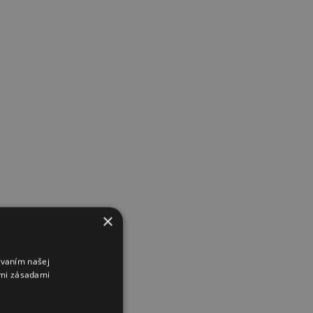
×
ívaním našej
imi zásadami