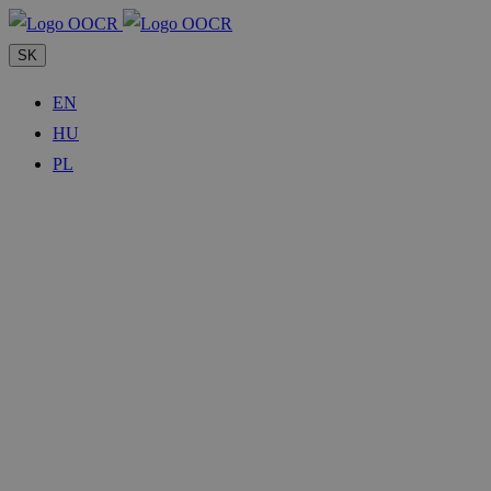
SK
EN
HU
PL