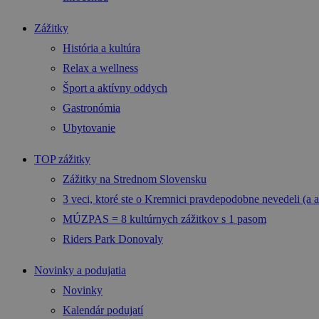
Zážitky
História a kultúra
Relax a wellness
Šport a aktívny oddych
Gastronómia
Ubytovanie
TOP zážitky
Zážitky na Strednom Slovensku
3 veci, ktoré ste o Kremnici pravdepodobne nevedeli (a a
MÚZPAS = 8 kultúrnych zážitkov s 1 pasom
Riders Park Donovaly
Novinky a podujatia
Novinky
Kalendár podujatí