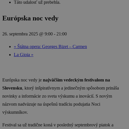
Táto udalosť už prebehla.
Európska noc vedy
26. septembra 2025 @ 9:00
-
21:00
«
Štátna opera: Georges Bizet – Carmen
La Gioia
»
Európska noc vedy je
najväčším vedeckým festivalom na
Slovensku
, ktorý inšpiratívnym a jedinečným spôsobom prináša
novinky a informácie zo sveta výskumu a inovácií. S novým
názvom nadväzuje na úspešnú tradíciu podujatia Noci
výskumníkov.
Festival sa už tradične koná v posledný septembrový piatok a