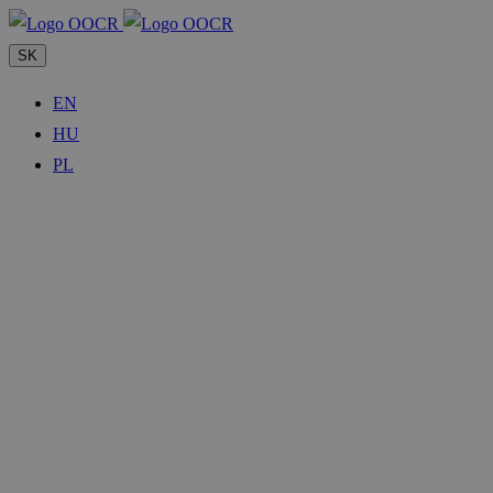
SK
EN
HU
PL