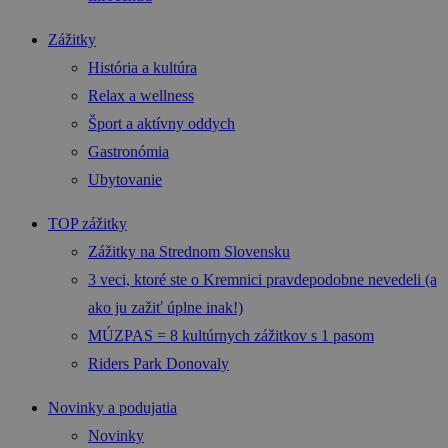
Zážitky
História a kultúra
Relax a wellness
Šport a aktívny oddych
Gastronómia
Ubytovanie
TOP zážitky
Zážitky na Strednom Slovensku
3 veci, ktoré ste o Kremnici pravdepodobne nevedeli (a
ako ju zažiť úplne inak!)
MÚZPAS = 8 kultúrnych zážitkov s 1 pasom
Riders Park Donovaly
Novinky a podujatia
Novinky