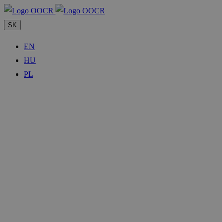
SK
EN
HU
PL