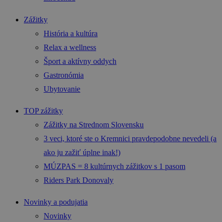
Zážitky
História a kultúra
Relax a wellness
Šport a aktívny oddych
Gastronómia
Ubytovanie
TOP zážitky
Zážitky na Strednom Slovensku
3 veci, ktoré ste o Kremnici pravdepodobne nevedeli (a
ako ju zažiť úplne inak!)
MÚZPAS = 8 kultúrnych zážitkov s 1 pasom
Riders Park Donovaly
Novinky a podujatia
Novinky