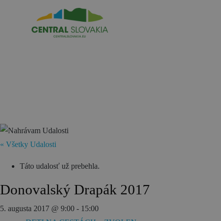
SK
REZERVÁCIA ZÁŽITKOV
Región
Banská Bystrica
Zvolen
« Všetky Udalosti
Kremnica
Krupina
Táto udalosť už prebehla.
Infocentrá
Donovalský Drapák 2017
5. augusta 2017 @ 9:00
-
15:00