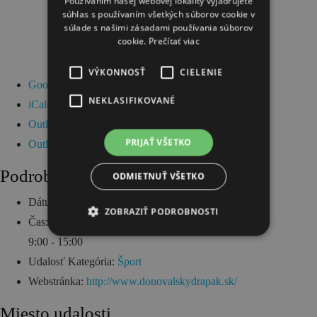
Používaním našej webovej lokality vyjadrujete
súhlas s používaním všetkých súborov cookie v
súlade s našimi zásadami používania súborov
cookie.
Prečítať viac
VÝKONNOSŤ
CIELENIE
Google Kalendár
NEKLASIFIKOVANÉ
iCalendar
Outlook 365
PRIJAŤ VŠETKO
Outlook Live
Podrobnosti
ODMIETNUŤ VŠETKO
Dátum:
5. augusta 2017
ZOBRAZIŤ PODROBNOSTI
Čas:
9:00 - 15:00
Udalosť Kategória:
Šport
Webstránka:
http://www.donovalskydrapak.sk/
Miesto udalosti