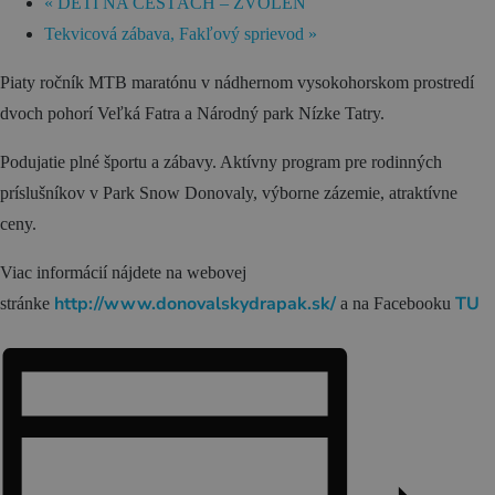
Zážitky
«
DETI NA CESTÁCH – ZVOLEN
Tekvicová zábava, Fakľový sprievod
»
História a kultúra
Piaty ročník MTB maratónu v nádhernom vysokohorskom prostredí
Relax a wellness
dvoch pohorí Veľká Fatra a Národný park Nízke Tatry.
Šport a aktívny oddych
Podujatie plné športu a zábavy. Aktívny program pre rodinných
Gastronómia
príslušníkov v Park Snow Donovaly, výborne zázemie, atraktívne
Ubytovanie
ceny.
TOP zážitky
Viac informácií nájdete na webovej
Zážitky na Strednom Slovensku
http://www.donovalskydrapak.sk/
TU
stránke
a na Facebooku
3 veci, ktoré ste o Kremnici pravdepodobne
nevedeli (a ako ju zažiť úplne inak!)
MÚZPAS = 8 kultúrnych zážitkov s 1 pasom
Riders Park Donovaly