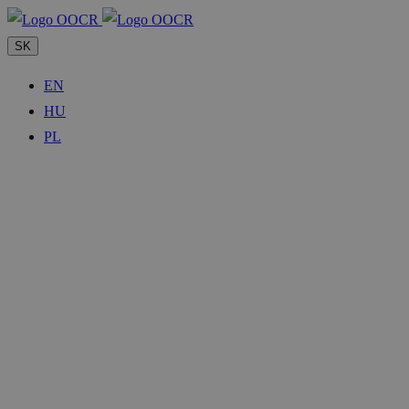
SK
EN
HU
PL