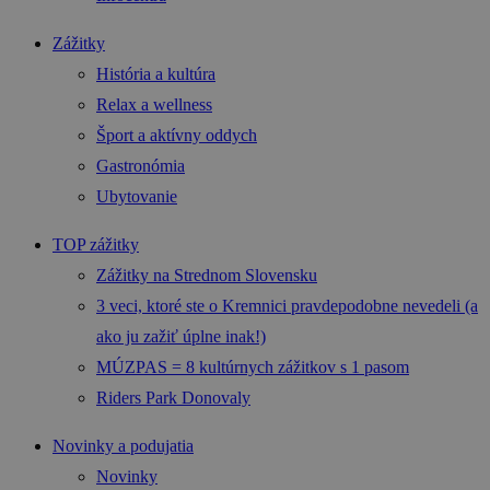
Zážitky
História a kultúra
Relax a wellness
Šport a aktívny oddych
Gastronómia
Ubytovanie
TOP zážitky
Zážitky na Strednom Slovensku
3 veci, ktoré ste o Kremnici pravdepodobne nevedeli (a
ako ju zažiť úplne inak!)
MÚZPAS = 8 kultúrnych zážitkov s 1 pasom
Riders Park Donovaly
Novinky a podujatia
Novinky