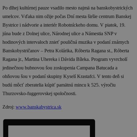
Po dlhej kultúrnej pauze vsadilo mesto najmä na banskobystrických
umelcov. Vďaka nim ožije počas Dní mesta širšie centrum Banskej
Bystrice i nádvorie a interiér Robotníckeho domu. V piatok, 19.
júna bude z Dolnej ulice, Národnej ulice a Námestia SNP v
hodinových intervaloch znieť pouličná muzika v podaní známych
Banskobystričanov – Petra Kolárika, Róberta Ragana st., Róberta
Ragana jr., Martina Uhereka i Dávida Bíleka. Program vyvrcholí
jedinečnou bubnovou šou zoskupenia Campana Batucada a
ohňovou šou v podaní skupiny Kyselí Krastafci. V tento deň si
budú môcť zberatelia kúpiť pamätnú mincu k 525. výročiu
Thurzovsko-fuggerovskej spoločnosti.
Zdroj:
www.banskabystrica.sk