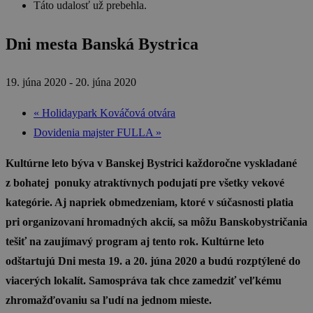
Táto udalosť už prebehla.
Dni mesta Banská Bystrica
19. júna 2020
-
20. júna 2020
«
Holidaypark Kováčová otvára
Dovidenia majster FULLA
»
Kultúrne leto býva v Banskej Bystrici každoročne vyskladané
z bohatej ponuky atraktívnych podujatí pre všetky vekové
kategórie. Aj napriek obmedzeniam, ktoré v súčasnosti platia
pri organizovaní hromadných akcií, sa môžu Banskobystričania
tešiť na zaujímavý program aj tento rok. Kultúrne leto
odštartujú Dni mesta 19. a 20. júna 2020 a budú rozptýlené do
viacerých lokalít. Samospráva tak chce zamedziť veľkému
zhromažďovaniu sa ľudí na jednom mieste.