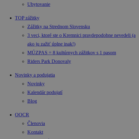
Ubytovanie
TOP zážitky
Zážitky na Strednom Slovensku
3 veci, ktoré ste o Kremnici pravdepodobne nevedeli (a
ako ju zažiť úplne inak!)
MÚZPAS = 8 kultúrnych zážitkov s 1 pasom
Riders Park Donovaly
Novinky a podujatia
Novinky
Kalendár podujatí
Blog
OOCR
Členovia
Kontakt