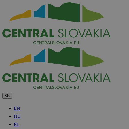
SK
EN
HU
PL