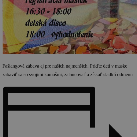
Fašiangová zábava aj pre našich najmenších. Príďte deti v maske
zabaviť sa so svojimi kamošmi, zatancovať a získať sladkú odmenu