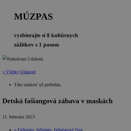
MÚZPAS
vyzbierajte si 8 kultúrnych
zážitkov s 1 pasom
« Všetky Udalosti
Táto udalosť už prebehla.
Detská fašiangová zábava v maskách
11. februára 2023
«
Fašiangy, fašiangy, fašiangové časy