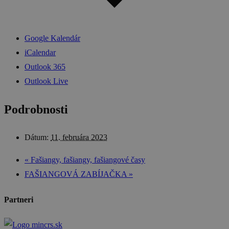
Google Kalendár
iCalendar
Outlook 365
Outlook Live
Podrobnosti
Dátum:
11. februára 2023
«
Fašiangy, fašiangy, fašiangové časy
FAŠIANGOVÁ ZABÍJAČKA
»
Partneri