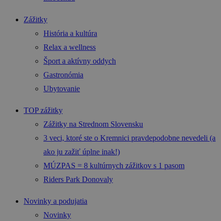
Zážitky
História a kultúra
Relax a wellness
Šport a aktívny oddych
Gastronómia
Ubytovanie
TOP zážitky
Zážitky na Strednom Slovensku
3 veci, ktoré ste o Kremnici pravdepodobne nevedeli (a
ako ju zažiť úplne inak!)
MÚZPAS = 8 kultúrnych zážitkov s 1 pasom
Riders Park Donovaly
Novinky a podujatia
Novinky