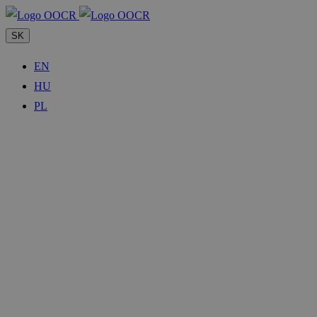
SK
EN
HU
PL