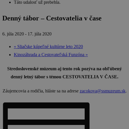
Táto udalosť už prebehla.
Denný tábor – Cestovatelia v čase
6. júla 2020
-
17. júla 2020
«
Sliačske kúpeľné kultúrne leto 2020
Kinozáhrada a Cestovateľská Funzóna
»
Stredoslovenské múzeum aj tento rok pozýva na obľúbený
denný letný tábor s témou CESTOVATELIA V ČASE.
Záujemcovia a rodičia, hláste sa na adrese
zacokova@ssmuzeum.sk
.