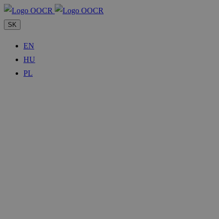
SK
EN
HU
PL