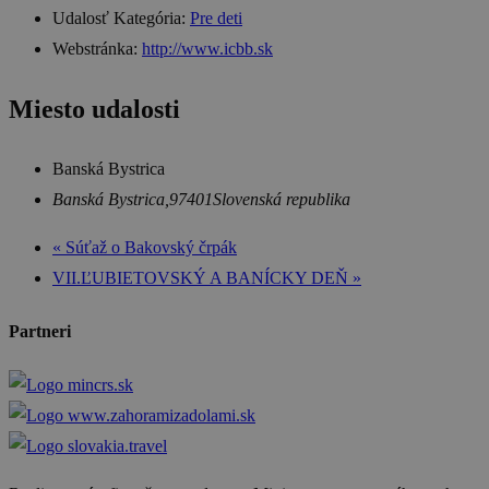
Udalosť Kategória:
Pre deti
Webstránka:
http://www.icbb.sk
Miesto udalosti
Banská Bystrica
Banská Bystrica
,
97401
Slovenská republika
«
Súťaž o Bakovský črpák
VII.ĽUBIETOVSKÝ A BANÍCKY DEŇ
»
Partneri