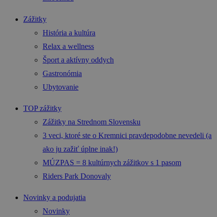
Zážitky
História a kultúra
Relax a wellness
Šport a aktívny oddych
Gastronómia
Ubytovanie
TOP zážitky
Zážitky na Strednom Slovensku
3 veci, ktoré ste o Kremnici pravdepodobne nevedeli (a
ako ju zažiť úplne inak!)
MÚZPAS = 8 kultúrnych zážitkov s 1 pasom
Riders Park Donovaly
Novinky a podujatia
Novinky