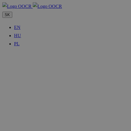
SK
EN
HU
PL