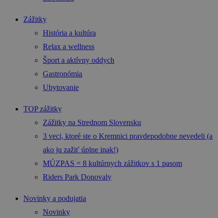
Zážitky
História a kultúra
Relax a wellness
Šport a aktívny oddych
Gastronómia
Ubytovanie
TOP zážitky
Zážitky na Strednom Slovensku
3 veci, ktoré ste o Kremnici pravdepodobne nevedeli (a
ako ju zažiť úplne inak!)
MÚZPAS = 8 kultúrnych zážitkov s 1 pasom
Riders Park Donovaly
Novinky a podujatia
Novinky