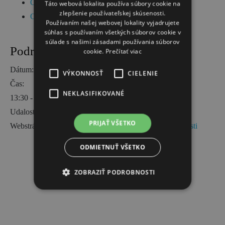
Outlook 365
Táto webová lokalita používa súbory cookie na
zlepšenie používateľskej skúsenosti.
Outlook Live
Používaním našej webovej lokality vyjadrujete
súhlas s používaním všetkých súborov cookie v
súlade s našimi zásadami používania súborov
Podrobnosti
cookie.
Prečítať viac
Dátum:
4. júna 2017
VÝKONNOSŤ
CIELENIE
Čas:
NEKLASIFIKOVANÉ
13:30 - 17:00
Udalosť Kategória:
Pre deti
PRIJAŤ VŠETKO
Webstránka:
http://www.grandviglas.com/kalendar-udalosti
ODMIETNUŤ VŠETKO
ZOBRAZIŤ PODROBNOSTI