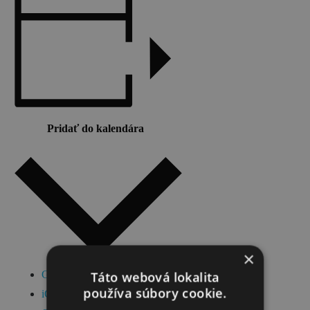
Novinky a podujatia
Novinky
Kalendár podujatí
Blog
OOCR
Pridať do kalendára
Členovia
Kontakt
Zverejnené dokumenty
×
Google Kalendár
Táto webová lokalita
používa súbory cookie.
iCalendar