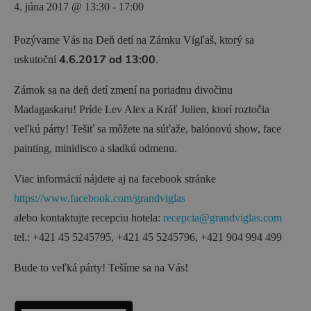
Zážitky
4. júna 2017 @ 13:30
-
17:00
História a kultúra
Pozývame Vás na Deň detí na Zámku Vígľaš, ktorý sa
Relax a wellness
4.6.2017 od 13:00
uskutoční
.
Šport a aktívny oddych
Zámok sa na deň detí zmení na poriadnu divočinu
Gastronómia
Madagaskaru! Príde Lev Alex a Kráľ Julien, ktorí roztočia
veľkú párty! Tešiť sa môžete na súťaže, balónovú show, face
Ubytovanie
painting, minidisco a sladkú odmenu.
TOP zážitky
Viac informácií nájdete aj na facebook stránke
Zážitky na Strednom Slovensku
https://www.facebook.com/grandviglas
3 veci, ktoré ste o Kremnici pravdepodobne
alebo kontaktujte recepciu hotela:
recepcia@grandviglas.com
nevedeli (a ako ju zažiť úplne inak!)
tel.: +421 45 5245795, +421 45 5245796, +421 904 994 499
MÚZPAS = 8 kultúrnych zážitkov s 1 pasom
Bude to veľká párty! Tešíme sa na Vás!
Riders Park Donovaly