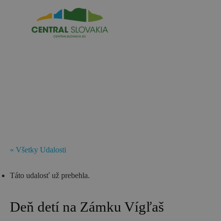
SK
REZERVÁCIA ZÁŽITKOV
Región
Banská Bystrica
Zvolen
Kremnica
« Všetky Udalosti
Krupina
Táto udalosť už prebehla.
Infocentrá
Deň detí na Zámku Vígľaš