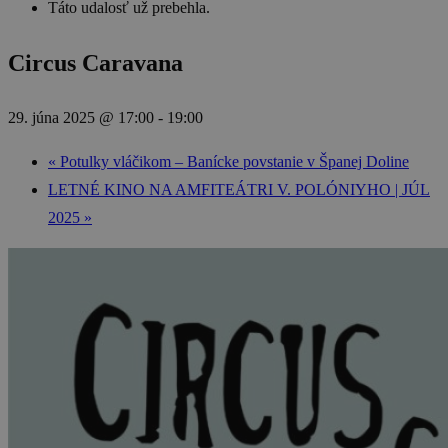
Táto udalosť už prebehla.
Circus Caravana
29. júna 2025 @ 17:00
-
19:00
«
Potulky vláčikom – Banícke povstanie v Španej Doline
LETNÉ KINO NA AMFITEÁTRI V. POLÓNIYHO | JÚL
2025
»