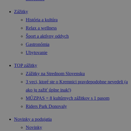
Zážitky
História a kultúra
Relax a wellness
Šport a aktívny oddych
Gastronómia
Ubytovanie
TOP zážitky
Zážitky na Strednom Slovensku
3 veci, ktoré ste o Kremnici pravdepodobne nevedeli (a
ako ju zažiť úplne inak!)
MÚZPAS = 8 kultúrnych zážitkov s 1 pasom
Riders Park Donovaly
Novinky a podujatia
Novinky