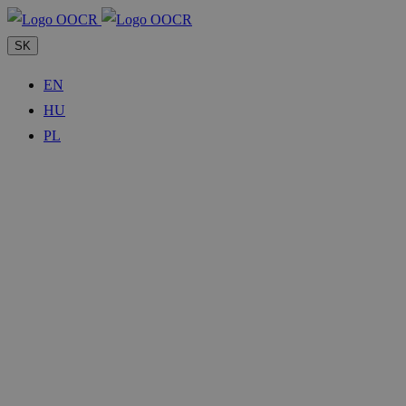
SK
EN
HU
PL