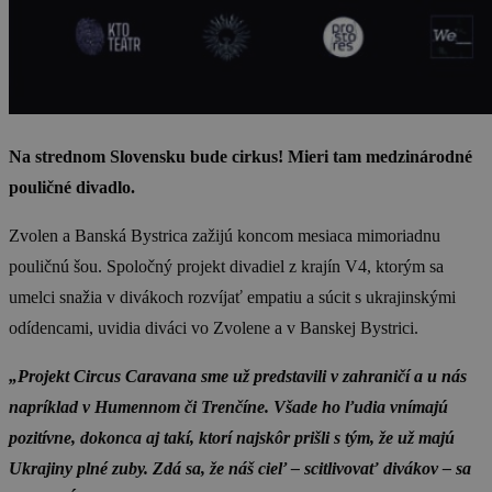
Na strednom Slovensku bude cirkus! Mieri tam medzinárodné
pouličné divadlo.
Zvolen a Banská Bystrica zažijú koncom mesiaca mimoriadnu
pouličnú šou. Spoločný projekt divadiel z krajín V4, ktorým sa
umelci snažia v divákoch rozvíjať empatiu a súcit s ukrajinskými
odídencami, uvidia diváci vo Zvolene a v Banskej Bystrici.
„Projekt Circus Caravana sme už predstavili v zahraničí a u nás
napríklad v Humennom či Trenčíne. Všade ho ľudia vnímajú
pozitívne, dokonca aj takí, ktorí najskôr prišli s tým, že už majú
Ukrajiny plné zuby. Zdá sa, že náš cieľ – scitlivovať divákov – sa