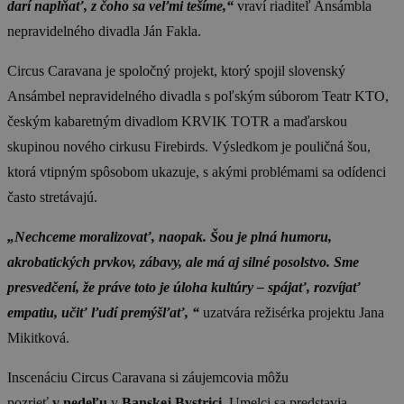
darí napĺňať, z čoho sa veľmi tešíme,“
vraví riaditeľ Ansámbla
nepravidelného divadla Ján Fakla.
Circus Caravana je spoločný projekt, ktorý spojil slovenský
Ansámbel nepravidelného divadla s poľským súborom Teatr KTO,
českým kabaretným divadlom KRVIK TOTR a maďarskou
skupinou nového cirkusu Firebirds. Výsledkom je pouličná šou,
ktorá vtipným spôsobom ukazuje, s akými problémami sa odídenci
často stretávajú.
„Nechceme moralizovať, naopak. Šou je plná humoru,
akrobatických prvkov, zábavy, ale má aj silné posolstvo. Sme
presvedčení, že práve toto je úloha kultúry – spájať, rozvíjať
empatiu, učiť ľudí premýšľať, “
uzatvára režisérka projektu Jana
Mikitková.
Inscenáciu Circus Caravana si záujemcovia môžu
pozrieť
v
nedeľu
v
Banskej Bystrici
. Umelci sa predstavia