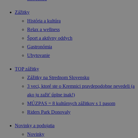
Zážitky
História a kultúra
Relax a wellness
Šport a aktívny oddych
Gastronómia
Ubytovanie
TOP zážitky
Zážitky na Strednom Slovensku
3 veci, ktoré ste o Kremnici pravdepodobne nevedeli (a
ako ju zažiť úplne inak!)
MÚZPAS = 8 kultúrnych zážitkov s 1 pasom
Riders Park Donovaly
Novinky a podujatia
Novinky