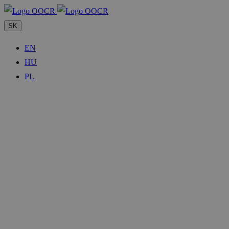
SK
EN
HU
PL