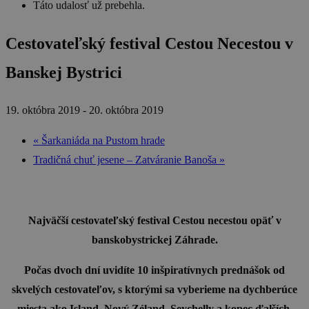
Táto udalosť už prebehla.
Cestovateľský festival Cestou Necestou v
Banskej Bystrici
19. októbra 2019
-
20. októbra 2019
«
Šarkaniáda na Pustom hrade
Tradičná chuť jesene – Zatváranie Banoša
»
Najväčší cestovateľský festival Cestou necestou opäť v
banskobystrickej Záhrade.
Počas dvoch dní uvidíte 10 inšpiratívnych prednášok od
skvelých cestovateľov, s ktorými sa vyberieme na dychberúce
miesta ako Island, Nový Zéland, Seychelly a kopec ďalších.