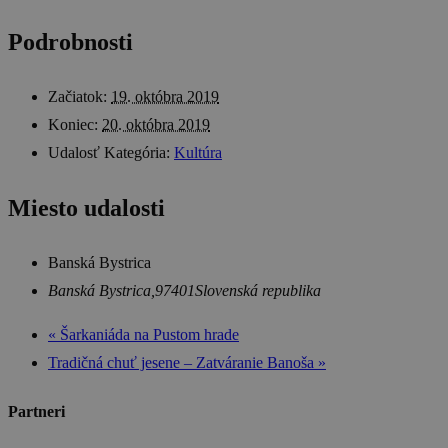
Podrobnosti
Začiatok:
19. októbra 2019
Koniec:
20. októbra 2019
Udalosť Kategória:
Kultúra
Miesto udalosti
Banská Bystrica
Banská Bystrica
,
97401
Slovenská republika
«
Šarkaniáda na Pustom hrade
Tradičná chuť jesene – Zatváranie Banoša
»
Partneri