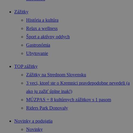
Zážitky
História a kultúra
Relax a wellness
Šport a aktívny oddych
Gastronómia
Ubytovanie
TOP zážitky
Zážitky na Strednom Slovensku
3 veci, ktoré ste o Kremnici pravdepodobne nevedeli (a
ako ju zažiť úplne inak!)
MÚZPAS = 8 kultúrnych zážitkov s 1 pasom
Riders Park Donovaly
Novinky a podujatia
Novinky