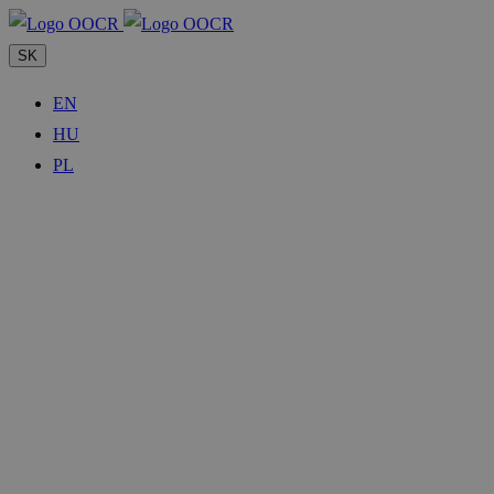
SK
EN
HU
PL