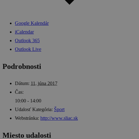
Google Kalendár
iCalendar
Outlook 365
Outlook Live
Podrobnosti
Dátum:
11. júna 2017
Čas:
10:00 - 14:00
Udalosť Kategória:
Šport
Webstránka:
http://www.sliac.sk
Miesto udalosti