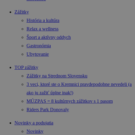
Zážitky
História a kultúra
Relax a wellness
Šport a aktívny oddych
Gastronómia
Ubytovanie
TOP zážitky
Zážitky na Strednom Slovensku
3 veci, ktoré ste o Kremnici pravdepodobne nevedeli (a
ako ju zažiť úplne inak!)
MÚZPAS = 8 kultúrnych zážitkov s 1 pasom
Riders Park Donovaly
Novinky a podujatia
Novinky