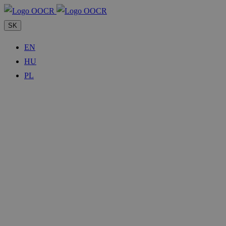
SK
EN
HU
PL