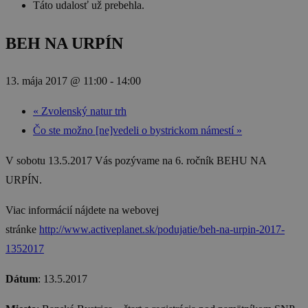
Táto udalosť už prebehla.
BEH NA URPÍN
13. mája 2017 @ 11:00
-
14:00
«
Zvolenský natur trh
Čo ste možno [ne]vedeli o bystrickom námestí
»
V sobotu 13.5.2017 Vás pozývame na 6. ročník BEHU NA
URPÍN.
Viac informácií nájdete na webovej
stránke
http://www.activeplanet.sk/podujatie/beh-na-urpin-2017-
1352017
Dátum
: 13.5.2017