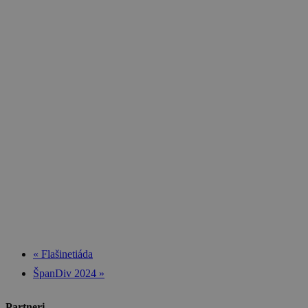
«
Flašinetiáda
ŠpanDiv 2024
»
Partneri