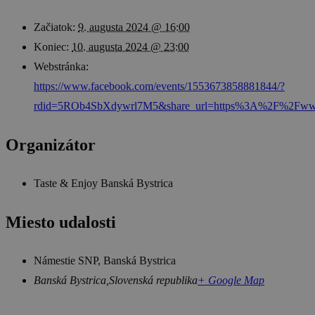
Začiatok:
9. augusta 2024 @ 16:00
Koniec:
10. augusta 2024 @ 23:00
Webstránka:
https://www.facebook.com/events/1553673858881844/?
rdid=5ROb4SbXdywrl7M5&share_url=https%3A%2F%2Fww
Organizátor
Taste & Enjoy Banská Bystrica
Miesto udalosti
Námestie SNP, Banská Bystrica
Banská Bystrica
,
Slovenská republika
+ Google Map