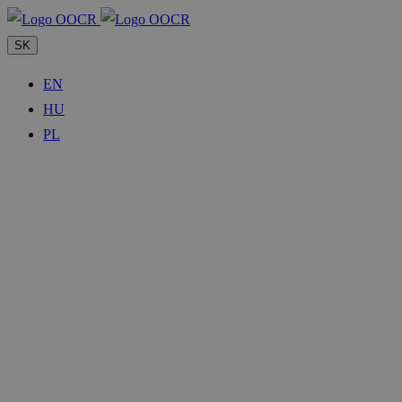
SK
EN
HU
PL