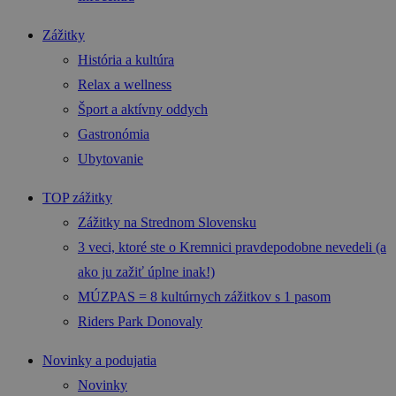
Zážitky
História a kultúra
Relax a wellness
Šport a aktívny oddych
Gastronómia
Ubytovanie
TOP zážitky
Zážitky na Strednom Slovensku
3 veci, ktoré ste o Kremnici pravdepodobne nevedeli (a
ako ju zažiť úplne inak!)
MÚZPAS = 8 kultúrnych zážitkov s 1 pasom
Riders Park Donovaly
Novinky a podujatia
Novinky