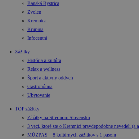
Banská Bystrica
Zvolen
Kremnica
Krupina
Infocentrá
Zážitky
História a kultúra
Relax a wellness
Šport a aktívny oddych
Gastronómia
Ubytovanie
TOP zážitky
Zážitky na Strednom Slovensku
3 veci, ktoré ste o Kremnici pravdepodobne nevedeli (a a
MÚZPAS = 8 kultúrnych zážitkov s 1 pasom