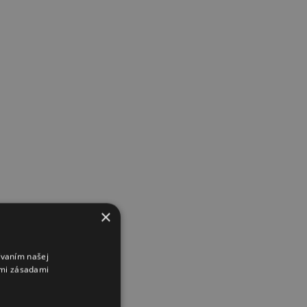
×
ívaním našej
imi zásadami