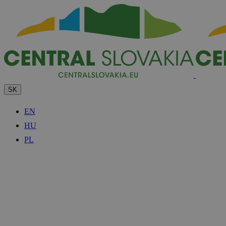
SK
EN
HU
PL