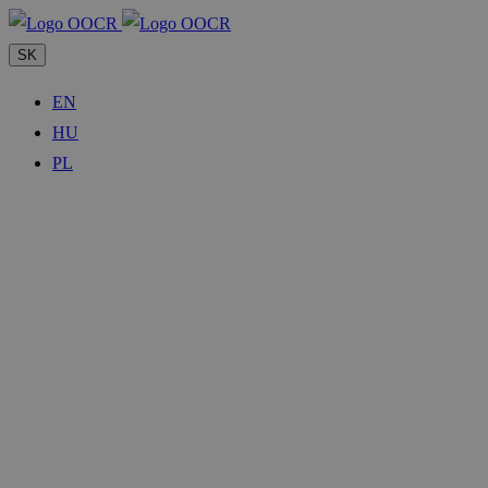
SK
EN
HU
PL