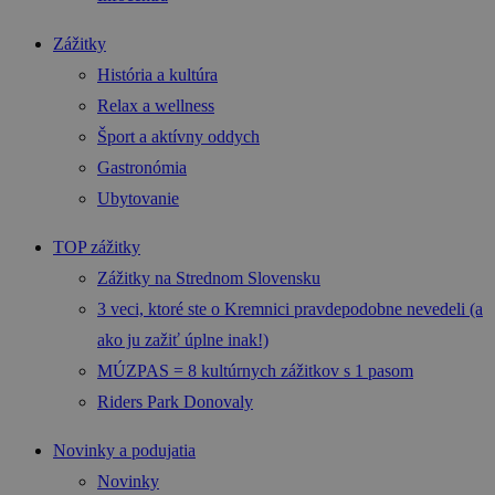
Zážitky
História a kultúra
Relax a wellness
Šport a aktívny oddych
Gastronómia
Ubytovanie
TOP zážitky
Zážitky na Strednom Slovensku
3 veci, ktoré ste o Kremnici pravdepodobne nevedeli (a
ako ju zažiť úplne inak!)
MÚZPAS = 8 kultúrnych zážitkov s 1 pasom
Riders Park Donovaly
Novinky a podujatia
Novinky