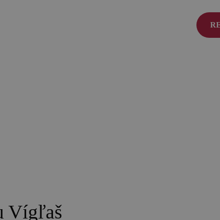
SK
R
TOP zážitky
O
Zážitky na Strednom Slovensku
Čl
3 veci, ktoré ste o Kremnici pravdepodobne
Ko
nevedeli (a ako ju zažiť úplne inak!)
Zv
MÚZPAS = 8 kultúrnych zážitkov s 1
pasom
Riders Park Donovaly
Novinky a podujatia
Novinky
u Vígľaš
Kalendár podujatí