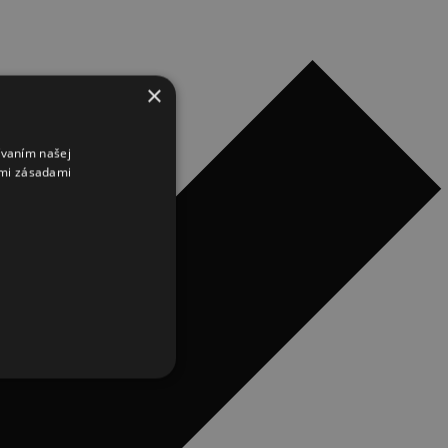
×
ívaním našej
imi zásadami