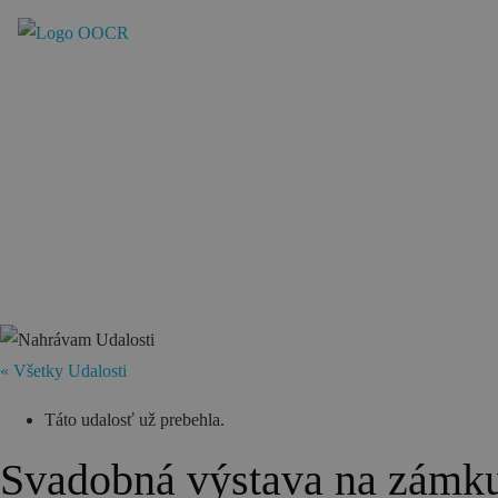
Región
Banská Bystrica
Zvolen
Kremnica
Krupina
Infocentrá
Zážitky
« Všetky Udalosti
História a kultúra
Táto udalosť už prebehla.
Relax a wellness
Svadobná výstava na zámk
Šport a aktívny oddych