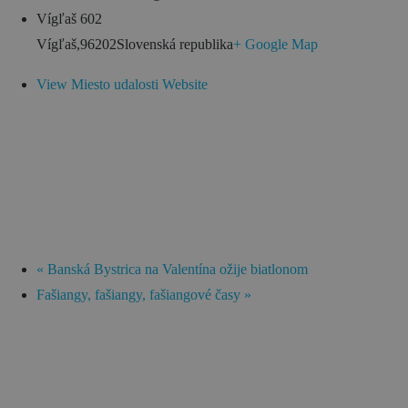
Vígľaš 602
Vígľaš
,
96202
Slovenská republika
+ Google Map
View Miesto udalosti Website
«
Banská Bystrica na Valentína ožije biatlonom
Fašiangy, fašiangy, fašiangové časy
»