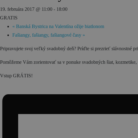
19. februára 2017 @ 11:00
-
18:00
Gastronómia
GRATIS
Ubytovanie
«
Banská Bystrica na Valentína ožije biatlonom
Fašiangy, fašiangy, fašiangové časy
»
Pripravujete svoj veľký svadobný deň? Príďte si prezrieť slávnostné 
Pomôžeme Vám zorientovať sa v ponuke svadobných šiat, kozmetike, k
Vstup GRÁTIS!