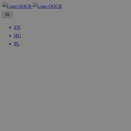
SK
EN
HU
PL