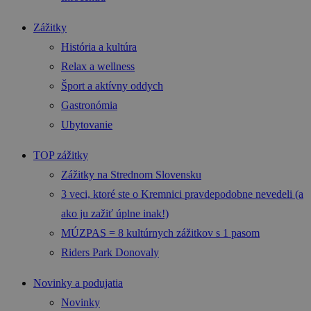
Zážitky
História a kultúra
Relax a wellness
Šport a aktívny oddych
Gastronómia
Ubytovanie
TOP zážitky
Zážitky na Strednom Slovensku
3 veci, ktoré ste o Kremnici pravdepodobne nevedeli (a
ako ju zažiť úplne inak!)
MÚZPAS = 8 kultúrnych zážitkov s 1 pasom
Riders Park Donovaly
Novinky a podujatia
Novinky