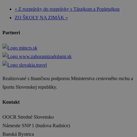
«
Z rozprávky do rozprávky s Tárajkom a Popletajkou
ZO ŠKOLY NA ZIMÁK
»
Partneri
Realizované s finančnou podporou Ministerstva cestovného ruchu a
športu Slovenskej republiky.
Kontakt
OOCR Stredné Slovensko
Námestie SNP 1 (budova Radnice)
Banská Bystrica