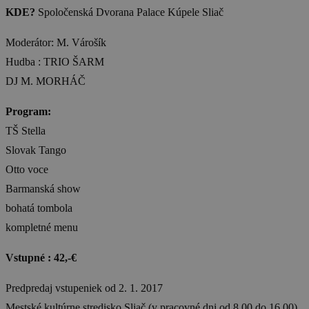
KDE?
Spoločenská Dvorana Palace Kúpele Sliač
Moderátor: M. Várošík
Hudba : TRIO ŠARM
DJ M. MORHÁČ
Program:
TŠ Stella
Slovak Tango
Otto voce
Barmanská show
bohatá tombola
kompletné menu
Vstupné : 42,-€
Predpredaj vstupeniek od 2. 1. 2017
Mestské kultúrne stredisko Sliač (v pracovné dni od 8.00 do 16.00)