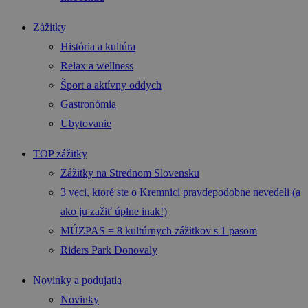
Zážitky
História a kultúra
Relax a wellness
Šport a aktívny oddych
Gastronómia
Ubytovanie
TOP zážitky
Zážitky na Strednom Slovensku
3 veci, ktoré ste o Kremnici pravdepodobne nevedeli (a
ako ju zažiť úplne inak!)
MÚZPAS = 8 kultúrnych zážitkov s 1 pasom
Riders Park Donovaly
Novinky a podujatia
Novinky