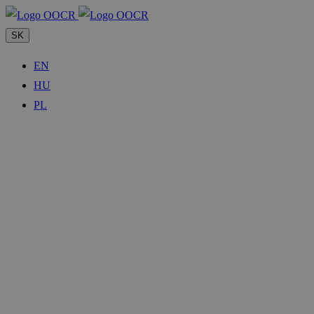
SK
EN
HU
PL