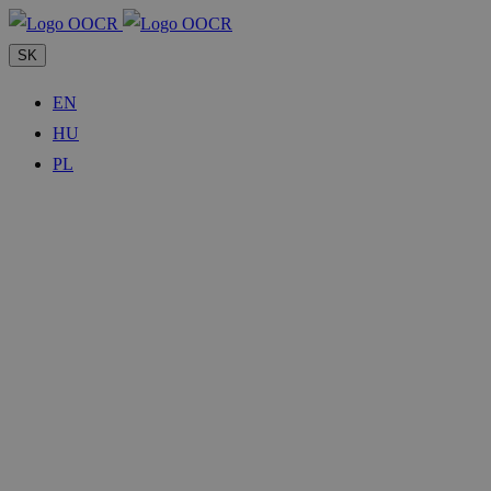
SK
EN
HU
PL