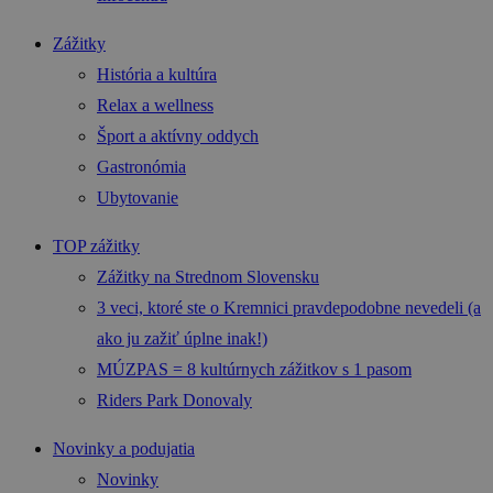
Zážitky
História a kultúra
Relax a wellness
Šport a aktívny oddych
Gastronómia
Ubytovanie
TOP zážitky
Zážitky na Strednom Slovensku
3 veci, ktoré ste o Kremnici pravdepodobne nevedeli (a
ako ju zažiť úplne inak!)
MÚZPAS = 8 kultúrnych zážitkov s 1 pasom
Riders Park Donovaly
Novinky a podujatia
Novinky