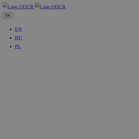
SK
EN
HU
PL