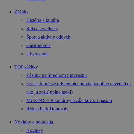
Zážitky
História a kultúra
Relax a wellness
Šport a aktívny oddych
Gastronómia
Ubytovanie
TOP zážitky
Zážitky na Strednom Slovensku
3 veci, ktoré ste o Kremnici pravdepodobne nevedeli (a
ako ju zažiť úplne inak!)
MÚZPAS = 8 kultúrnych zážitkov s 1 pasom
Riders Park Donovaly
Novinky a podujatia
Novinky