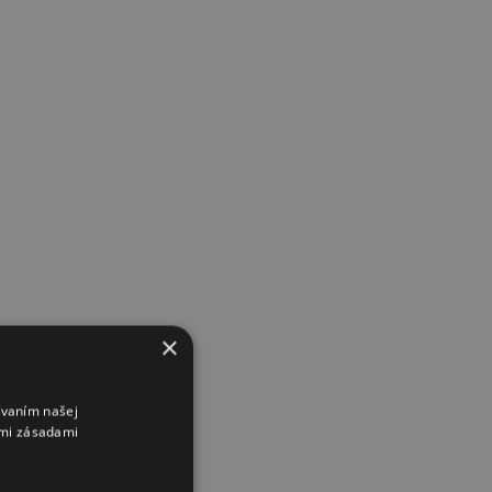
×
ívaním našej
imi zásadami