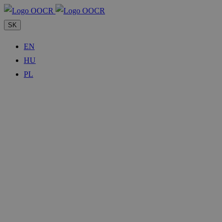
SK
EN
HU
PL