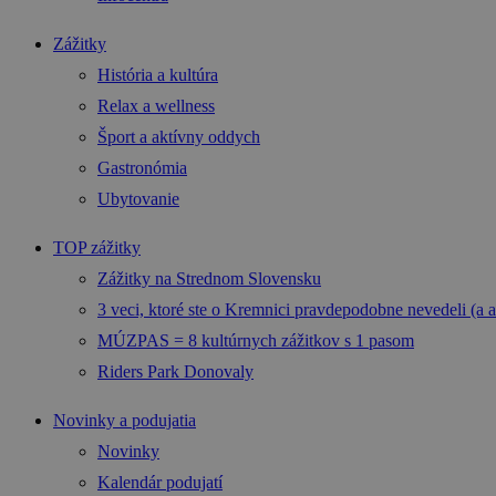
Zážitky
História a kultúra
Relax a wellness
Šport a aktívny oddych
Gastronómia
Ubytovanie
TOP zážitky
Zážitky na Strednom Slovensku
3 veci, ktoré ste o Kremnici pravdepodobne nevedeli (a a
MÚZPAS = 8 kultúrnych zážitkov s 1 pasom
Riders Park Donovaly
Novinky a podujatia
Novinky
Kalendár podujatí